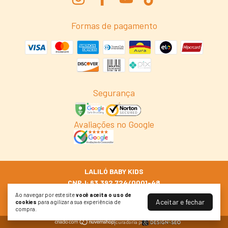
Formas de pagamento
Segurança
Avaliações no Google
LALILÓ BABY KIDS
CNPJ: 63.392.724/0001-48
© 2026 Lalilo.com.br
Ao navegar por este site
você aceita o uso de
Aceitar e fechar
cookies
para agilizar a sua experiência de
Todos os Direitos Reservados
compra.
curadoria por