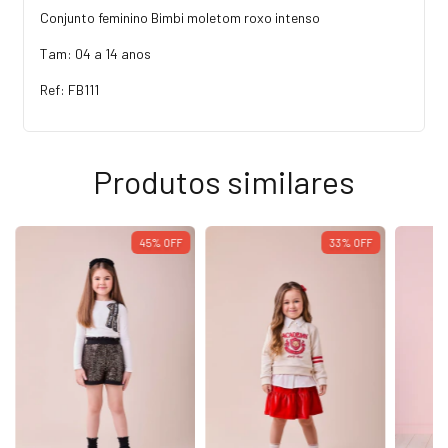
Conjunto feminino Bimbi moletom roxo intenso
Tam: 04 a 14 anos
Ref: FB111
Produtos similares
45
%
OFF
33
%
OFF