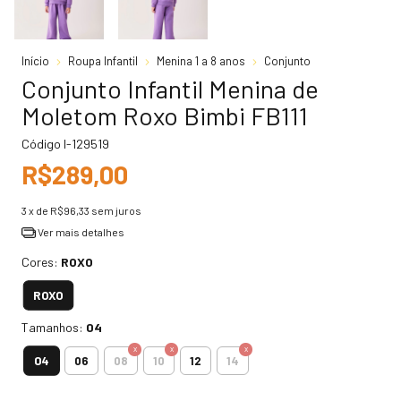
Início
Roupa Infantil
Menina 1 a 8 anos
Conjunto
Conjunto Infantil Menina de
Moletom Roxo Bimbi FB111
Código
I-129519
R$289,00
3
x de
R$96,33
sem juros
Ver mais detalhes
Cores:
ROXO
ROXO
Tamanhos:
04
04
06
08
10
12
14