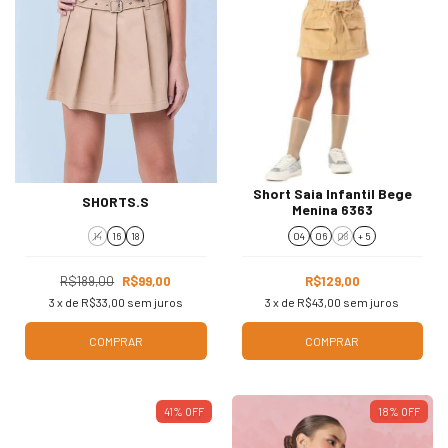
Short Saia Infantil Bege
SHORTS.S
Menina 6363
14
16
18
04
06
08
+ 5
R$189,00
R$99,00
R$129,00
3
x de
R$33,00
sem juros
3
x de
R$43,00
sem juros
COMPRAR
COMPRAR
41
%
OFF
18
%
OFF