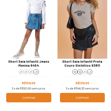
Short Saia Infantil Jeans
Short Saia Infantil Preta
Menina 6454
Couro Sintético 93811
10
12
14
+ 5
10
12
14
+ 2
R$159,00
R$139,00
3
x de
R$53,00
sem juros
3
x de
R$46,33
sem juros
COMPRAR
COMPRAR