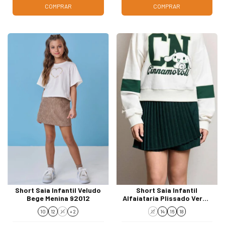
COMPRAR
COMPRAR
Short Saia Infantil Veludo
Short Saia Infantil
Bege Menina 92012
Alfaiataria Plissado Verde
R5543
10
12
14
+ 2
12
14
16
18