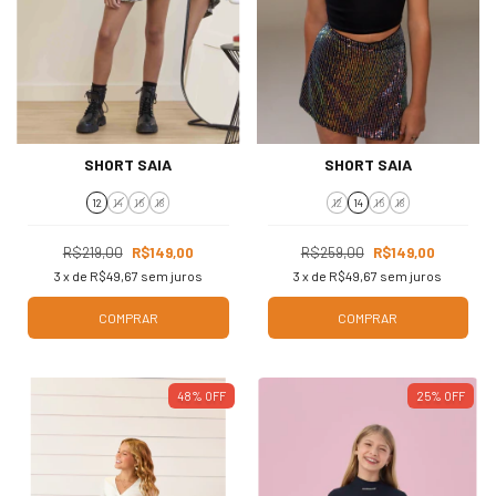
SHORT SAIA
SHORT SAIA
12
14
16
18
12
14
16
18
R$219,00
R$149,00
R$259,00
R$149,00
3
x de
R$49,67
sem juros
3
x de
R$49,67
sem juros
COMPRAR
COMPRAR
48
%
OFF
25
%
OFF