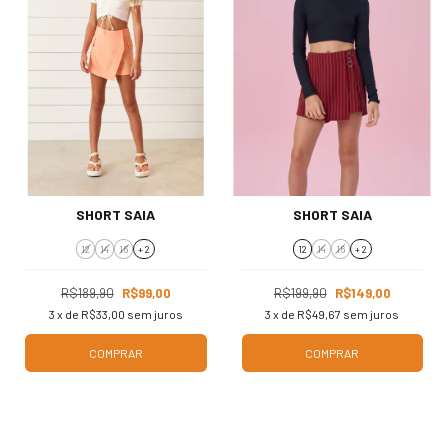
SHORT SAIA
SHORT SAIA
12
14
16
+ 2
12
14
16
+ 2
R$189,90
R$99,00
R$199,90
R$149,00
3
x de
R$33,00
sem juros
3
x de
R$49,67
sem juros
COMPRAR
COMPRAR