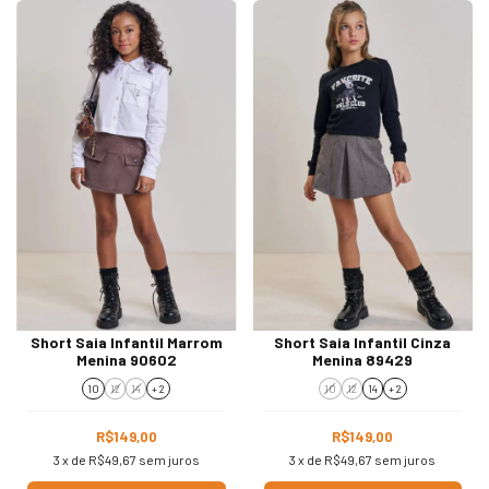
Short Saia Infantil Marrom
Short Saia Infantil Cinza
Menina 90602
Menina 89429
10
12
14
+ 2
10
12
14
+ 2
R$149,00
R$149,00
3
x de
R$49,67
sem juros
3
x de
R$49,67
sem juros