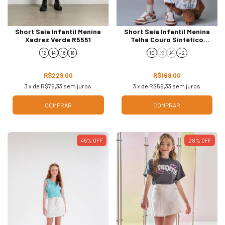
Short Saia Infantil Menina
Short Saia Infantil Menina
Xadrez Verde R5551
Telha Couro Sintético
89965
12
14
16
18
10
12
14
+ 2
R$229,00
R$169,00
3
x de
R$76,33
sem juros
3
x de
R$56,33
sem juros
COMPRAR
COMPRAR
45
%
OFF
28
%
OFF