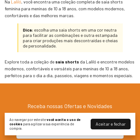
Na
Laliló
, você encontra uma coleção completa de saia shorts
feminina para meninas de 10 a 18 anos, com modelos modernos,
confortáveis e das melhores marcas.
Dica:
escolha uma saia shorts em uma cor neutra
para facilitar as combinações e outra estampada
para criar produções mais descontraídas e cheias
de personalidade.
Explore toda a coleção de
saia shorts
da Laliló e encontre modelos
modernos, confortáveis e versáteis para meninas de 10 a 18 anos,
perfeitos para o dia a dia, passeios, viagens e momentos especiais.
Receba nossas Ofertas e Novidades
Cadastre-se agora!
Ao navegar por este site
você aceita o uso de
Aceitar e fechar
cookies
para agilizar a sua experiência de
compra.