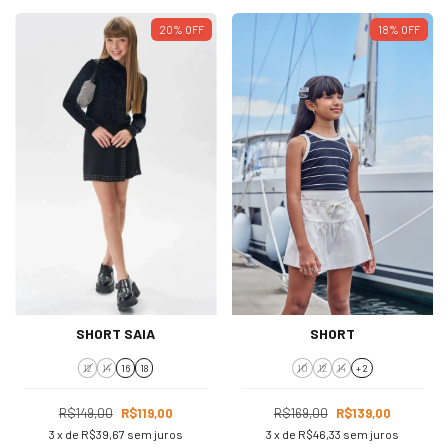
20
%
OFF
18
%
OFF
SHORT SAIA
SHORT
12
14
16
18
10
12
14
+ 2
R$149,00
R$119,00
R$169,00
R$139,00
3
x de
R$39,67
sem juros
3
x de
R$46,33
sem juros