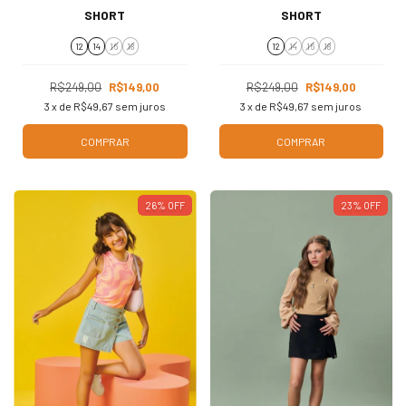
SHORT
SHORT
12
14
16
18
12
14
16
18
R$249,00
R$149,00
R$249,00
R$149,00
3
x de
R$49,67
sem juros
3
x de
R$49,67
sem juros
COMPRAR
COMPRAR
26
%
OFF
23
%
OFF