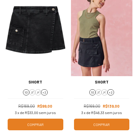
SHORT
SHORT
10
12
14
+ 2
10
12
14
+ 2
R$169,00
R$99,00
R$169,00
R$139,00
3
x de
R$33,00
sem juros
3
x de
R$46,33
sem juros
COMPRAR
COMPRAR