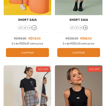
SHORT SAIA
SHORT SAIA
10
12
14
+ 2
12
14
16
18
R$159,90
R$119,00
R$129,00
R$99,00
3
x de
R$39,67
sem juros
3
x de
R$33,00
sem juros
COMPRAR
COMPRAR
32
%
OFF
42
%
OFF