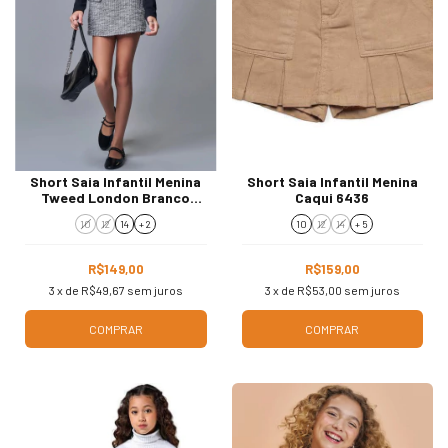
Short Saia Infantil Menina
Short Saia Infantil Menina
Tweed London Branco
Caqui 6436
Preto 89962
10
12
14
+ 2
10
12
14
+ 5
R$149,00
R$159,00
3
x de
R$49,67
sem juros
3
x de
R$53,00
sem juros
COMPRAR
COMPRAR