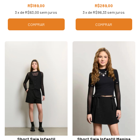
R$189,00
R$289,00
3
x de
R$63,00
sem juros
3
x de
R$96,33
sem juros
COMPRAR
COMPRAR
Short Saia Infantil
Short Saia Infantil Menina