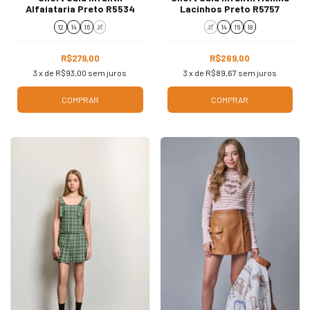
Alfaiataria Preto R5534
Lacinhos Preto R5757
12
14
16
18
12
14
16
18
R$279,00
R$269,00
3
x de
R$93,00
sem juros
3
x de
R$89,67
sem juros
COMPRAR
COMPRAR