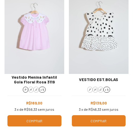
Vestido Menina Infantil
VESTIDO EST.BOLAS
Gola Floral Rosa 3119
P
M
G
+ 5
P
M
G
+ 5
R$169,00
R$139,00
3
x de
R$56,33
sem juros
3
x de
R$46,33
sem juros
COMPRAR
COMPRAR