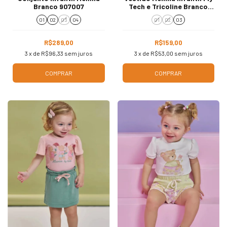
Branco 907007
Tech e Tricoline Branco
Preto 89981
01
02
03
04
01
02
03
R$289,00
R$159,00
3
x de
R$96,33
sem juros
3
x de
R$53,00
sem juros
COMPRAR
COMPRAR