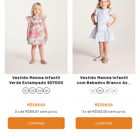
Vestido Menina Infantil
Vestido Menina Infantil
Verde Estampado 907000
com Babados Branco Azul
907001
01
02
03
04
01
02
03
04
R$269,00
R$309,00
3
x de
R$89,67
sem juros
3
x de
R$103,00
sem juros
COMPRAR
COMPRAR