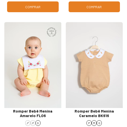
COMPRAR
COMPRAR
Romper Bebê Menina
Romper Bebê Menina
Amarelo FL06
Caramelo BK616
P
M
G
P
M
G