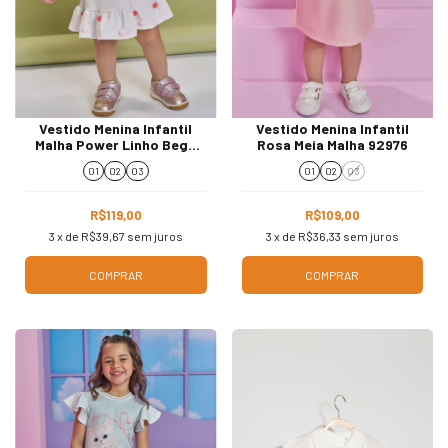
Vestido Menina Infantil
Vestido Menina Infantil
Malha Power Linho Bege
Rosa Meia Malha 92976
Claro 93184
01
02
03
01
02
03
R$119,00
R$109,00
3
x de
R$39,67
sem juros
3
x de
R$36,33
sem juros
COMPRAR
COMPRAR