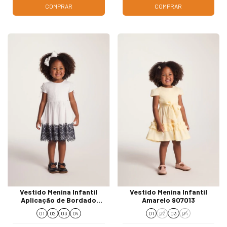
COMPRAR
COMPRAR
Vestido Menina Infantil
Vestido Menina Infantil
Aplicação de Bordado
Amarelo 907013
Branco 907051
01
02
03
04
01
02
03
04