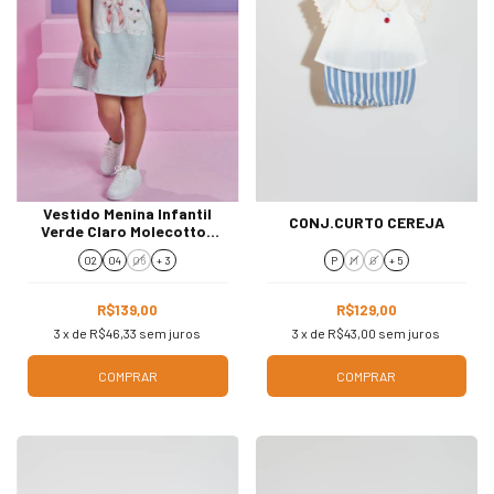
Vestido Menina Infantil
CONJ.CURTO CEREJA
Verde Claro Molecotton
93748
02
04
06
+ 3
P
M
G
+ 5
R$139,00
R$129,00
3
x de
R$46,33
sem juros
3
x de
R$43,00
sem juros
COMPRAR
COMPRAR