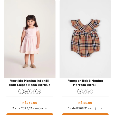
Vestido Menina Infantil
Romper Bebê Menina
com Laços Rosa 907003
Marrom 907141
01
02
03
04
M
G
GG
R$289,00
R$199,00
3
x de
R$96,33
sem juros
3
x de
R$66,33
sem juros