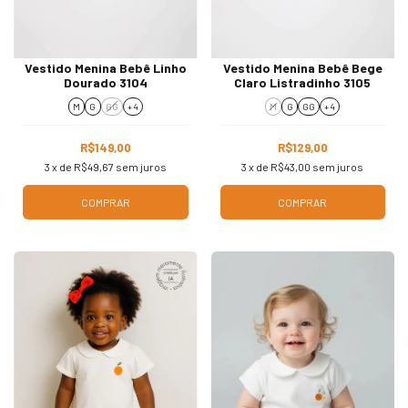
Vestido Menina Bebê Linho
Vestido Menina Bebê Bege
Dourado 3104
Claro Listradinho 3105
M
G
GG
+ 4
M
G
GG
+ 4
R$149,00
R$129,00
3
x de
R$49,67
sem juros
3
x de
R$43,00
sem juros
COMPRAR
COMPRAR