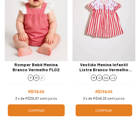
Romper Bebê Menina
Vestido Menina Infantil
Branco Vermelho FL02
Listra Branco Vermelho
3099
P
M
G
M
G
GG
+ 4
R$119,00
R$139,00
3
x de
R$39,67
sem juros
3
x de
R$46,33
sem juros
COMPRAR
COMPRAR