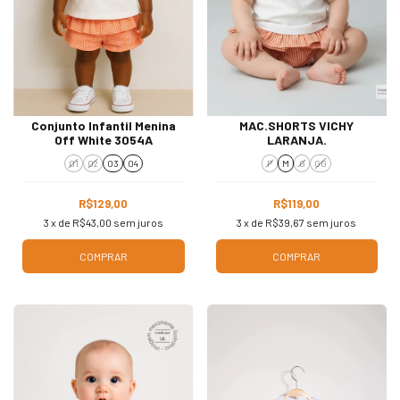
Conjunto Infantil Menina
MAC.SHORTS VICHY
Off White 3054A
LARANJA.
01
02
03
04
P
M
G
GG
R$129,00
R$119,00
3
x de
R$43,00
sem juros
3
x de
R$39,67
sem juros
COMPRAR
COMPRAR