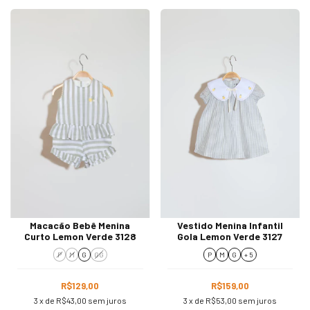
Macacão Bebê Menina
Vestido Menina Infantil
Curto Lemon Verde 3128
Gola Lemon Verde 3127
P
M
G
GG
P
M
G
+ 5
R$129,00
R$159,00
3
x de
R$43,00
sem juros
3
x de
R$53,00
sem juros