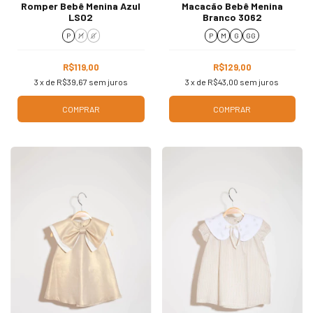
Romper Bebê Menina Azul
Macacão Bebê Menina
LS02
Branco 3062
P
M
G
P
M
G
GG
R$119,00
R$129,00
3
x de
R$39,67
sem juros
3
x de
R$43,00
sem juros
COMPRAR
COMPRAR