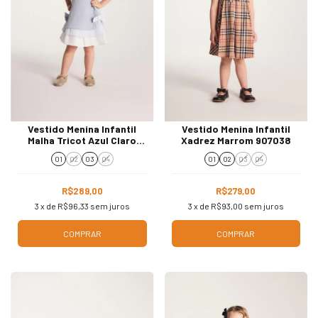
Vestido Menina Infantil
Vestido Menina Infantil
Malha Tricot Azul Claro
Xadrez Marrom 907038
907005
01
02
03
04
01
02
03
04
R$289,00
R$279,00
3
x de
R$96,33
sem juros
3
x de
R$93,00
sem juros
COMPRAR
COMPRAR