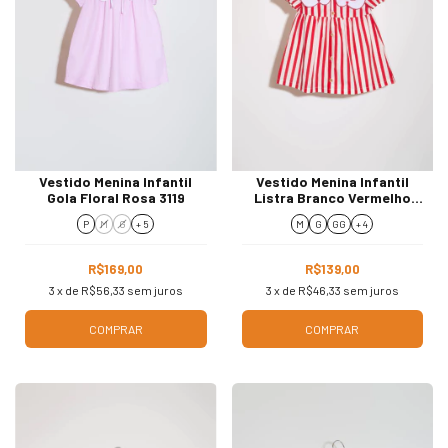
Vestido Menina Infantil
Vestido Menina Infantil
Gola Floral Rosa 3119
Listra Branco Vermelho
3099
P
M
G
+ 5
M
G
GG
+ 4
R$169,00
R$139,00
3
x de
R$56,33
sem juros
3
x de
R$46,33
sem juros
COMPRAR
COMPRAR