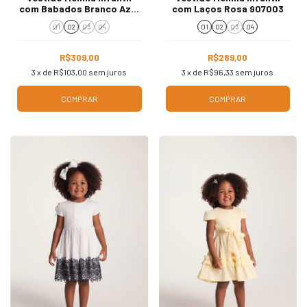
com Babados Branco Azul
com Laços Rosa 907003
907001
01
02
03
04
01
02
03
04
R$309,00
R$289,00
3
x de
R$103,00
sem juros
3
x de
R$96,33
sem juros
COMPRAR
COMPRAR