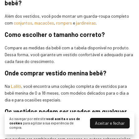
bebê?
Além dos vestidos, você pode montar um guarda-roupa completo
com
conjuntos
,
macacões
,
rompers
e
jardineiras
.
Como escolher o tamanho correto?
Compare as medidas da bebê com a tabela disponível no produto.
Dessa forma, você garante um vestido confortável e adequado para
cada fase do crescimento.
Onde comprar vestido menina bebê?
Na
Laliló
, você encontra uma coleção completa de vestidos para
bebê menina de 0 a 18 meses, com modelos delicados para o dia a
dia e para ocasiões especiais.
Os vestidos podem ser usados em qualquer
estação?
Ao navegar por este site
você aceita o uso de
Aceitar e fechar
cookies
para agilizar a sua experiência de
compra.
Sim. Existem modelos leves para os dias mais quentes e vestidos
que podem ser combinados com casacos ou outras sobreposições