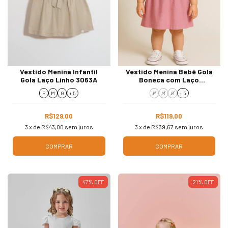
Vestido Menina Infantil
Vestido Menina Bebê Gola
Gola Laço Linho 3063A
Boneca com Laço
Vermelho 3037
P
M
G
+ 5
P
M
G
+ 5
R$129,00
R$119,00
3
x de
R$43,00
sem juros
3
x de
R$39,67
sem juros
COMPRAR
COMPRAR
47
%
OFF
21
%
OFF