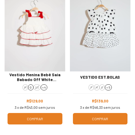
Vestido Menina Bebê Saia
VESTIDO EST.BOLAS
Babado Off White
Vermelho 3101
M
G
GG
+ 4
P
M
G
+ 5
R$129,00
R$139,00
3
x de
R$43,00
sem juros
3
x de
R$46,33
sem juros
COMPRAR
COMPRAR