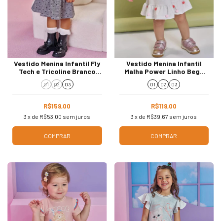
Vestido Menina Infantil Fly
Vestido Menina Infantil
Tech e Tricoline Branco
Malha Power Linho Bege
Preto 89981
Claro 93184
01
02
03
01
02
03
R$159,00
R$119,00
3
x de
R$53,00
sem juros
3
x de
R$39,67
sem juros
COMPRAR
COMPRAR