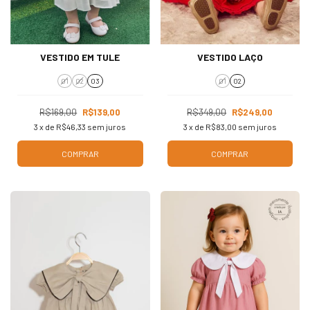
VESTIDO EM TULE
VESTIDO LAÇO
01
02
03
01
02
R$169,00
R$139,00
R$349,00
R$249,00
3
x de
R$46,33
sem juros
3
x de
R$83,00
sem juros
COMPRAR
COMPRAR