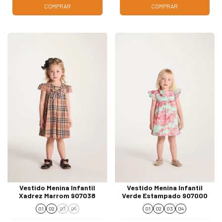
COMPRAR
COMPRAR
Vestido Menina Infantil
Vestido Menina Infantil
Xadrez Marrom 907038
Verde Estampado 907000
01
02
03
04
01
02
03
04