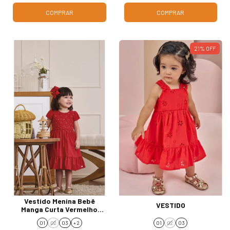
COMPRAR
COMPRAR
21
%
OFF
Vestido Menina Bebê
VESTIDO
Manga Curta Vermelho
254222
01
02
03
+ 2
01
02
03