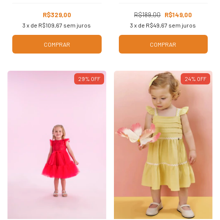
R$329,00
R$189,00
R$149,00
3
x de
R$109,67
sem juros
3
x de
R$49,67
sem juros
COMPRAR
COMPRAR
29
%
OFF
24
%
OFF