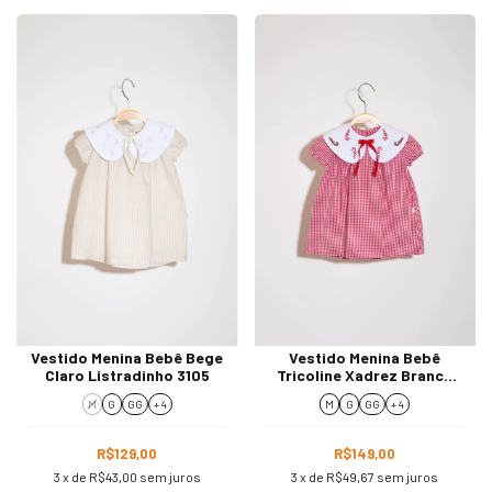
Vestido Menina Bebê Bege
Vestido Menina Bebê
Claro Listradinho 3105
Tricoline Xadrez Branco
Vermelho 3100
M
G
GG
+ 4
M
G
GG
+ 4
R$129,00
R$149,00
3
x de
R$43,00
sem juros
3
x de
R$49,67
sem juros