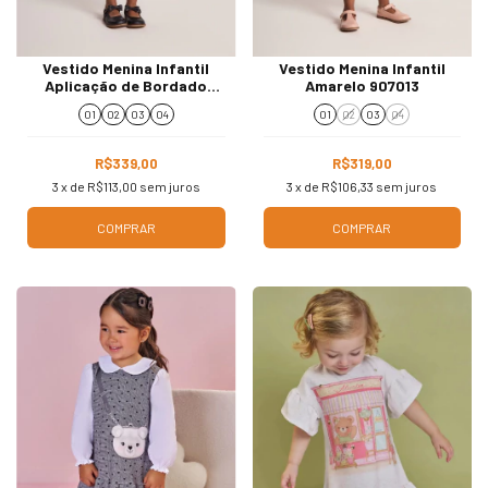
Vestido Menina Infantil
Vestido Menina Infantil
Aplicação de Bordado
Amarelo 907013
Branco 907051
01
02
03
04
01
02
03
04
R$339,00
R$319,00
3
x de
R$113,00
sem juros
3
x de
R$106,33
sem juros
COMPRAR
COMPRAR