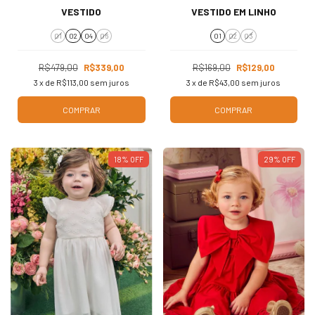
VESTIDO
VESTIDO EM LINHO
01
02
04
06
01
02
03
R$479,00
R$339,00
R$169,00
R$129,00
3
x de
R$113,00
sem juros
3
x de
R$43,00
sem juros
COMPRAR
COMPRAR
18
%
OFF
29
%
OFF