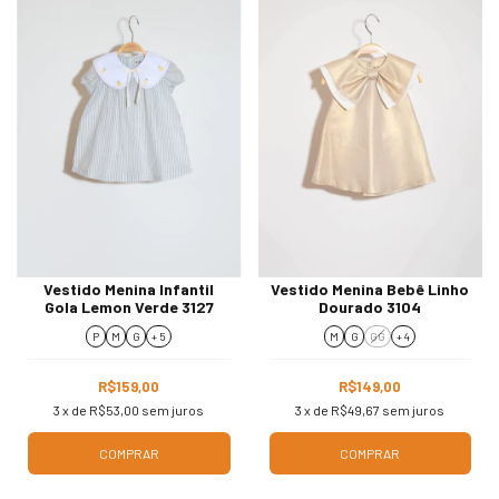
Vestido Menina Infantil
Vestido Menina Bebê Linho
Gola Lemon Verde 3127
Dourado 3104
P
M
G
+ 5
M
G
GG
+ 4
R$159,00
R$149,00
3
x de
R$53,00
sem juros
3
x de
R$49,67
sem juros
COMPRAR
COMPRAR