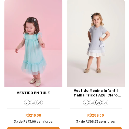
Vestido Menina Infantil
VESTIDO EM TULE
Malha Tricot Azul Claro
907005
01
02
03
01
02
03
04
R$219,00
R$289,00
3
x de
R$73,00
sem juros
3
x de
R$96,33
sem juros