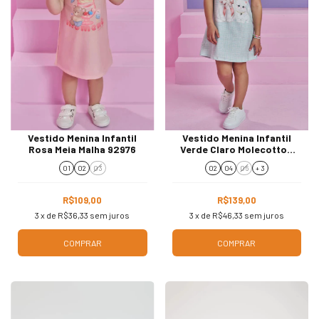
Vestido Menina Infantil
Vestido Menina Infantil
Rosa Meia Malha 92976
Verde Claro Molecotton
93748
01
02
03
02
04
06
+ 3
R$109,00
R$139,00
3
x de
R$36,33
sem juros
3
x de
R$46,33
sem juros
COMPRAR
COMPRAR