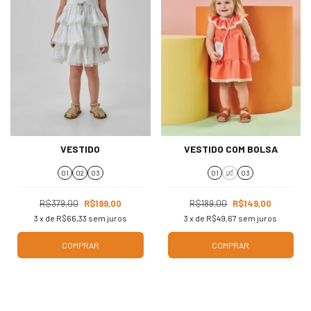
VESTIDO
VESTIDO COM BOLSA
01
02
03
01
02
03
R$379,00
R$199,00
R$189,00
R$149,00
3
x de
R$66,33
sem juros
3
x de
R$49,67
sem juros
COMPRAR
COMPRAR