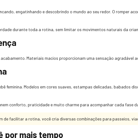
rincando, engatinhando e descobrindo o mundo ao seu redor. O romper ac
rdade durante toda a rotina, sem limitar os movimentos naturais da cria
rença
do acabamento. Materiais macios proporcionam uma sensação agradável ao 
na
bê feminina. Modelos em cores suaves, estampas delicadas, babados dis
unem conforto, praticidade e muito charme para acompanhar cada fase d
 de facilitar a rotina, você cria diversas combinações para passeios, vi
ê por mais tempo