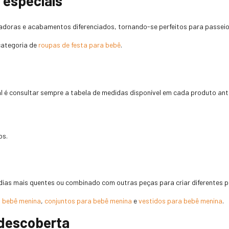
 especiais
oras e acabamentos diferenciados, tornando-se perfeitos para passeios,
categoria de
roupas de festa para bebê
.
al é consultar sempre a tabela de medidas disponível em cada produto ant
os.
 dias mais quentes ou combinado com outras peças para criar diferentes 
a bebê menina
,
conjuntos para bebê menina
e
vestidos para bebê menina
.
descoberta