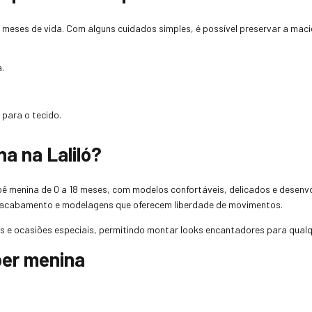
 meses de vida. Com alguns cuidados simples, é possível preservar a maci
.
para o tecido.
a na Laliló?
bê menina de 0 a 18 meses, com modelos confortáveis, delicados e desen
e acabamento e modelagens que oferecem liberdade de movimentos.
ios e ocasiões especiais, permitindo montar looks encantadores para qua
per menina