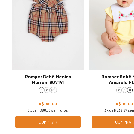
Romper Bebê Menina
Romper Bebê 
Marrom 907141
Amarelo F
M
G
GG
P
M
G
R$199,00
R$119,00
3
x de
R$66,33
sem juros
3
x de
R$39,67
sem
COMPRAR
COMPRAR