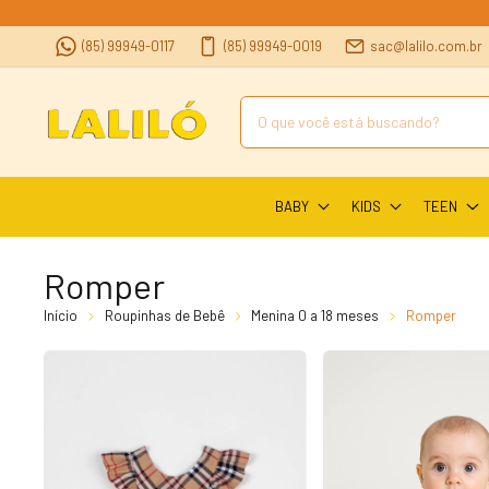
(85) 99949-0117
(85) 99949-0019
sac@lalilo.com.br
BABY
KIDS
TEEN
Romper
Início
Roupinhas de Bebê
Menina 0 a 18 meses
Romper