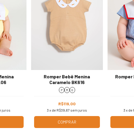
Menina
Romper Bebê Menina
Romper 
L06
Caramelo BK616
P
M
G
R$119,00
 juros
3
x de
R$39,67
sem juros
3
x de
COMPRAR