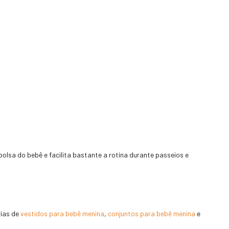
olsa do bebê e facilita bastante a rotina durante passeios e
rias de
vestidos para bebê menina
,
conjuntos para bebê menina
e