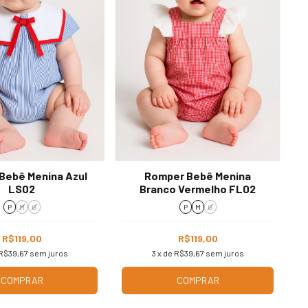
Bebê Menina Azul
Romper Bebê Menina
LS02
Branco Vermelho FL02
P
M
G
P
M
G
R$119,00
R$119,00
R$39,67
sem juros
3
x de
R$39,67
sem juros
COMPRAR
COMPRAR