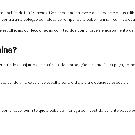
ra bebês de 0 a 18 meses. Com modelagem leve e delicada, ele oferece lib
encontra uma coleção completa de romper para bebê menina, reunindo qual
escolhidas, confeccionadas com tecidos confortáveis e acabamento de 
nina?
ferente dos conjuntos, ele reúne toda a produção em uma única peça, torn
do, sendo uma excelente escolha para o dia a dia e ocasiões especiais.
 confortável permite que a bebê permaneça bem vestida durante passeios, 