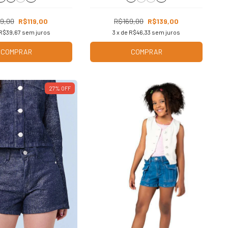
9,00
R$119,00
R$169,00
R$139,00
R$39,67
sem juros
3
x de
R$46,33
sem juros
COMPRAR
COMPRAR
27
%
OFF