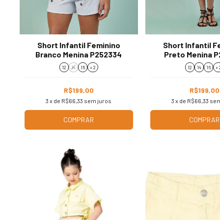
Short Infantil Feminino
Short Infantil 
Branco Menina P252334
Preto Menina 
12
14
16
+ 2
12
14
16
+ 
R$199,00
R$199,00
3
x de
R$66,33
sem juros
3
x de
R$66,33
sem
COMPRAR
COMPRAR