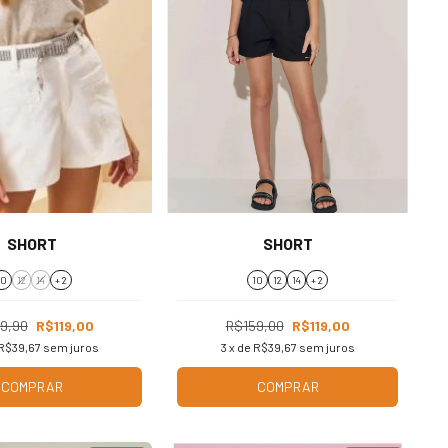
SHORT
SHORT
10
12
14
+ 2
10
12
14
+ 2
9,90
R$119,00
R$159,00
R$119,00
R$39,67
sem juros
3
x de
R$39,67
sem juros
COMPRAR
COMPRAR