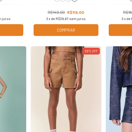
0
R$149,00
R$119,00
R$16
 juros
3
x de
R$39,67
sem juros
3
x de
COMPRAR
38
%
OFF