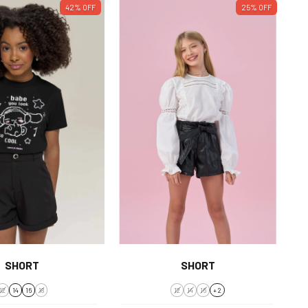
42
%
OFF
25
%
OFF
SHORT
SHORT
12
14
16
18
12
14
16
+ 2