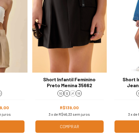
Short Infantil Feminino
Short I
Preto Menina 35662
Jean
8
10
12
14
16
9,00
R$139,00
 juros
3
x de
R$46,33
sem juros
3
x de
COMPRAR