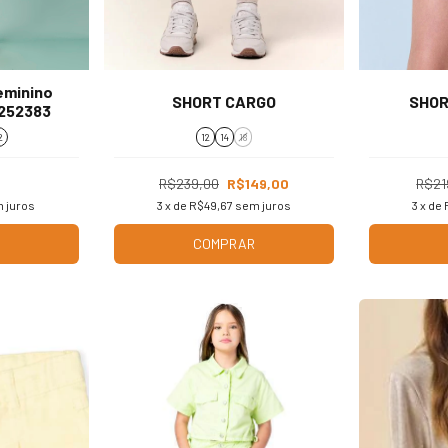
Feminino
SHORT CARGO
SHOR
P252383
2
12
14
18
R$239,00
R$149,00
R$21
 juros
3
x de
R$49,67
sem juros
3
x de
COMPRAR