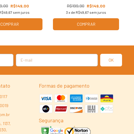
9,00
R$149,00
R$199,90
R$149,00
R$49,67
sem juros
3
x de
R$49,67
sem juros
COMPRAR
COMPRAR
ntato
Formas de pagamento
0117
-0019
com.br
Segurança
, 1137,
230,