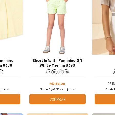
Feminino
Short Infantil Feminino Off
a 6388
White Menina 6390
 6
02
04
06
+ 6
R$139,00
R$15
 juros
3
x de
R$46,33
sem juros
3
x de
COMPRAR