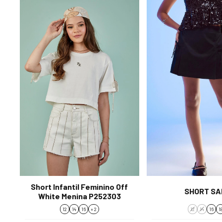
Short Infantil Feminino Off
SHORT SA
White Menina P252303
12
14
16
+ 2
12
14
16
1