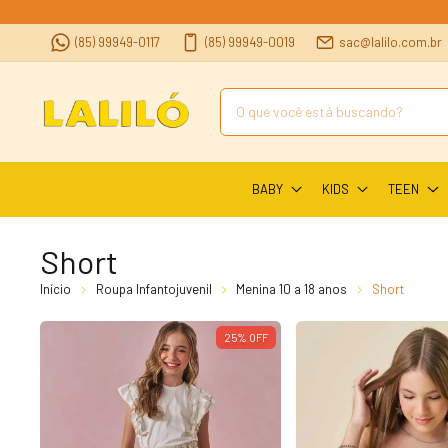
(85) 99949-0117
(85) 99949-0019
sac@lalilo.com.br
BABY
KIDS
TEEN
Short
Início
Roupa Infantojuvenil
Menina 10 a 18 anos
Short
25
%
OFF