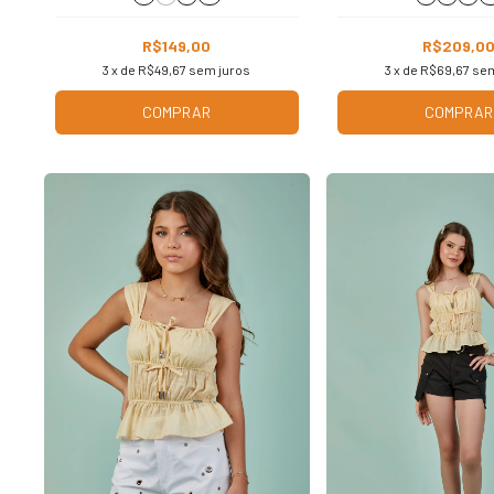
R$149,00
R$209,0
3
x de
R$49,67
sem juros
3
x de
R$69,67
sem
COMPRAR
COMPRAR