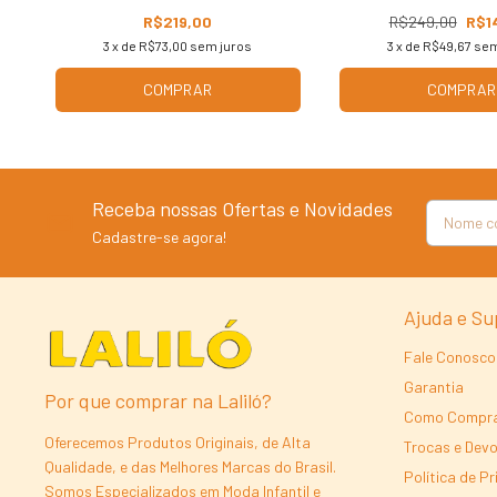
R$219,00
R$249,00
R$1
3
x de
R$73,00
sem juros
3
x de
R$49,67
sem
COMPRAR
COMPRAR
Receba nossas Ofertas e Novidades
Cadastre-se agora!
Ajuda e Su
Fale Conosco
Garantia
Por que comprar na Laliló?
Como Compr
Oferecemos Produtos Originais, de Alta
Trocas e Dev
Qualidade, e das Melhores Marcas do Brasil.
Política de P
Somos Especializados em Moda Infantil e