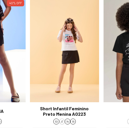
40
%
OFF
Short Infantil Feminino
IA
Preto Menina A0223
8
10
12
14
16