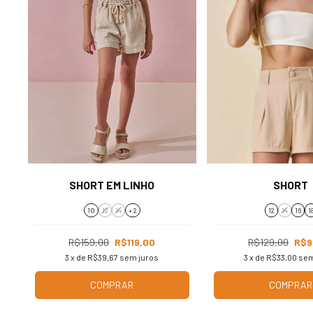
SHORT EM LINHO
SHORT
10
12
14
+ 2
12
14
16
1
R$159,00
R$119,00
R$129,00
R$9
3
x de
R$39,67
sem juros
3
x de
R$33,00
sem
COMPRAR
COMPRAR