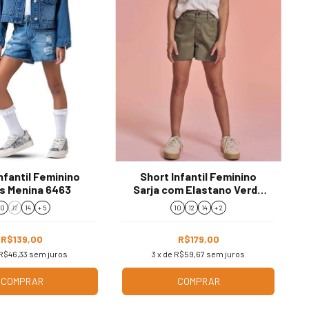
nfantil Feminino
Short Infantil Feminino
s Menina 6463
Sarja com Elastano Verde
92698
10
12
14
+ 5
10
12
14
+ 2
R$139,00
R$179,00
R$46,33
sem juros
3
x de
R$59,67
sem juros
COMPRAR
COMPRAR