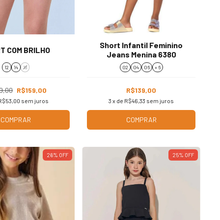
Short Infantil Feminino
T COM BRILHO
Jeans Menina 6380
12
14
18
02
04
06
+ 6
9,00
R$159,00
R$139,00
R$53,00
sem juros
3
x de
R$46,33
sem juros
COMPRAR
COMPRAR
26
%
OFF
25
%
OFF