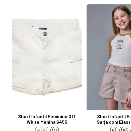
Short Infantil Feminino Off
Short Infantil 
White Menina 6455
Sarja com Elast
White 899
10
12
14
+ 6
12
14
16
+ 