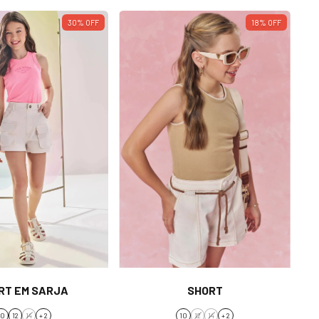
30
%
OFF
18
%
OFF
RT EM SARJA
SHORT
10
12
14
+ 2
10
12
14
+ 2