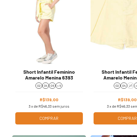
Short Infantil Feminino
Short Infantil 
Amarelo Menina 6393
Amarelo Menin
02
04
06
+ 6
02
04
06
+
R$139,00
R$139,00
3
x de
R$46,33
sem juros
3
x de
R$46,33
sem
COMPRAR
COMPRAR