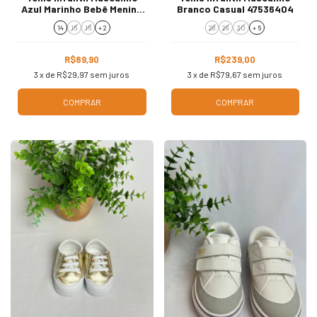
Azul Marinho Bebê Menino
Branco Casual 47536404
3984B
14
15
16
+ 2
28
29
30
+ 6
R$89,90
R$239,00
3
x de
R$29,97
sem juros
3
x de
R$79,67
sem juros
COMPRAR
COMPRAR