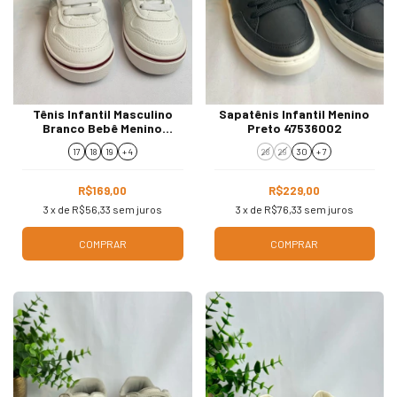
Tênis Infantil Masculino
Sapatênis Infantil Menino
Branco Bebê Menino
Preto 47536002
259066
17
18
19
+ 4
28
29
30
+ 7
R$169,00
R$229,00
3
x de
R$56,33
sem juros
3
x de
R$76,33
sem juros
COMPRAR
COMPRAR