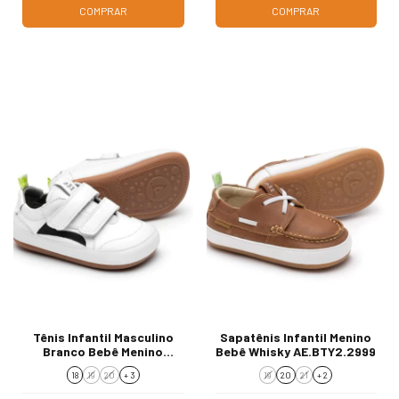
COMPRAR
COMPRAR
Tênis Infantil Masculino
Sapatênis Infantil Menino
Branco Bebê Menino
Bebê Whisky AE.BTY2.2999
AE.LAN2.649
18
19
20
+ 3
19
20
21
+ 2