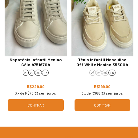
Sapatênis Infantil Menino
Tênis Infantil Masculino
Gêlo 47516704
Off White Menino 355004
28
29
30
+ 6
23
24
25
+ 5
R$229,00
R$199,00
3
x de
R$76,33
sem juros
3
x de
R$66,33
sem juros
COMPRAR
COMPRAR