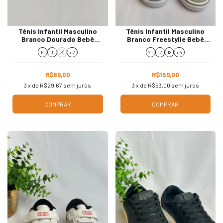
Tênis Infantil Masculino
Tênis Infantil Masculino
Branco Dourado Bebê
Branco Freestylle Bebê
Menino 8880B
Menino 259044
14
15
16
+ 2
21
17
18
+ 4
R$89,00
R$159,00
3
x de
R$29,67
sem juros
3
x de
R$53,00
sem juros
COMPRAR
COMPRAR