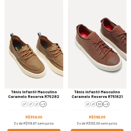
Tênis Infantil Masculino
Tênis Infantil Masculino
Caramelo Reserva R75282
Caramelo Reserva R751621
30
31
32
+ 3
28
29
30
+ 6
R$359,00
R$399,00
3
x de
R$119,67
sem juros
3
x de
R$133,00
sem juros