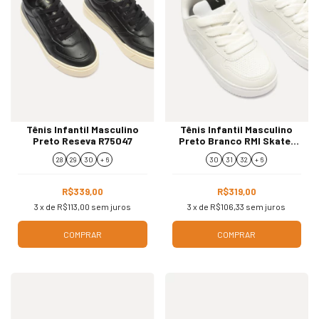
Tênis Infantil Masculino
Tênis Infantil Masculino
Preto Reseva R75047
Preto Branco RMI Skater
R75098
28
29
30
+ 6
30
31
32
+ 6
R$339,00
R$319,00
3
x de
R$113,00
sem juros
3
x de
R$106,33
sem juros
COMPRAR
COMPRAR