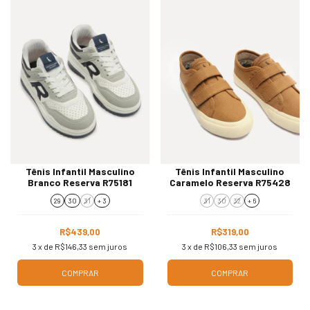
Tênis Infantil Masculino
Tênis Infantil Masculino
Branco Reserva R75181
Caramelo Reserva R75428
29
30
31
+ 3
31
30
32
+ 6
R$439,00
R$319,00
3
x de
R$146,33
sem juros
3
x de
R$106,33
sem juros
COMPRAR
COMPRAR