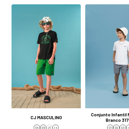
Conjunto Infantil
CJ MASCULINO
Branco 31
04
06
08
+ 4
01
02
03
+