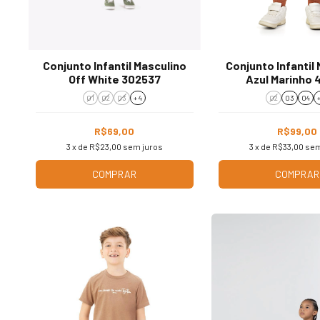
Conjunto Infantil Masculino
Conjunto Infantil
Off White 302537
Azul Marinho
01
02
03
+ 4
02
03
04
+
R$69,00
R$99,00
3
x de
R$23,00
sem juros
3
x de
R$33,00
sem
COMPRAR
COMPRAR