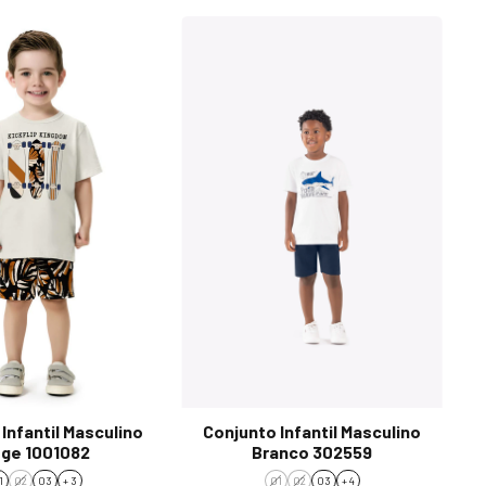
Infantil Masculino
Conjunto Infantil Masculino
ge 1001082
Branco 302559
1
02
03
+ 3
01
02
03
+ 4