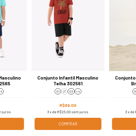
 Masculino
Conjunto Infantil Masculino
Conjunto 
02565
Telha 302561
B
 4
01
02
03
+ 4
0
R$69,00
 juros
3
x de
R$23,00
sem juros
3
x de
COMPRAR