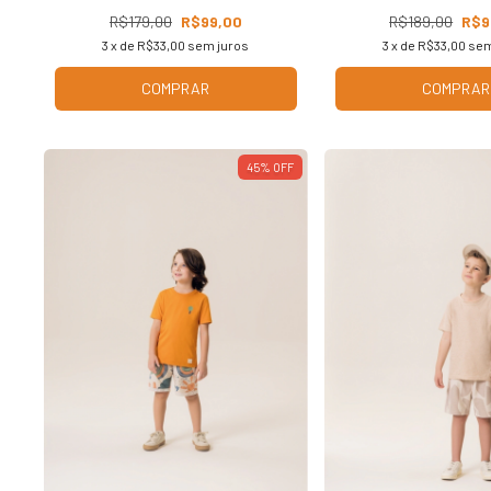
R$179,00
R$99,00
R$189,00
R$9
3
x de
R$33,00
sem juros
3
x de
R$33,00
sem
COMPRAR
COMPRAR
45
%
OFF