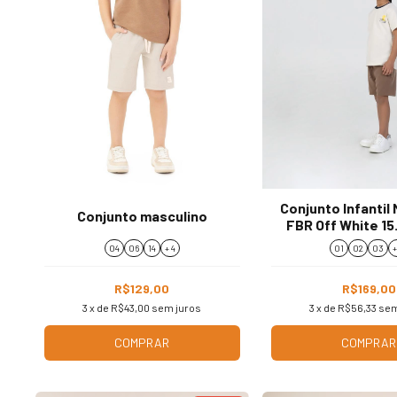
Conjunto Infantil
Conjunto masculino
FBR Off White 15
04
06
14
+ 4
01
02
03
+
R$129,00
R$169,00
3
x de
R$43,00
sem juros
3
x de
R$56,33
sem
COMPRAR
COMPRAR