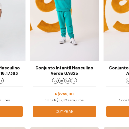
 Masculino
Conjunto Infantil Masculino
Conjunto 
.16.17393
Verde GA625
A
 5
04
06
08
10
0
R$269,00
 juros
3
x de
R$89,67
sem juros
3
x de
COMPRAR