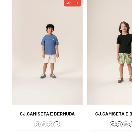
45
%
OFF
CJ.CAMISETA E BERMUDA
CJ.CAMISETA E 
02
04
06
+ 4
02
04
06
+