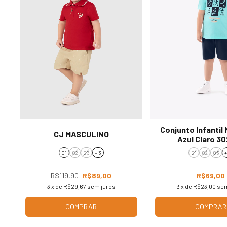
Conjunto Infantil
CJ MASCULINO
Azul Claro 3
01
02
03
+ 3
01
02
03
+
R$119,90
R$89,00
R$69,00
3
x de
R$29,67
sem juros
3
x de
R$23,00
sem
COMPRAR
COMPRAR