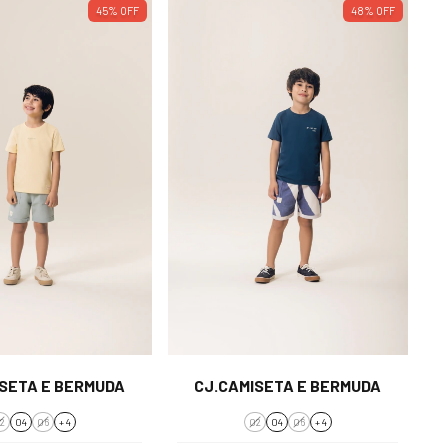
45
%
OFF
48
%
OFF
ISETA E BERMUDA
CJ.CAMISETA E BERMUDA
2
04
06
+ 4
02
04
06
+ 4