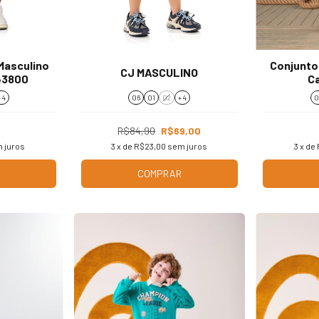
 Masculino
Conjunto 
CJ MASCULINO
 43800
Ca
 4
06
01
02
+ 4
0
R$84,90
R$69,00
 juros
3
x de
R$23,00
sem juros
3
x de
COMPRAR