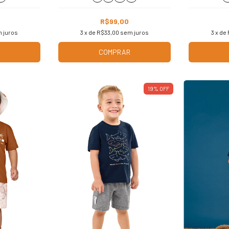
R$99,00
 juros
3
x de
R$33,00
sem juros
3
x de
COMPRAR
19
%
OFF