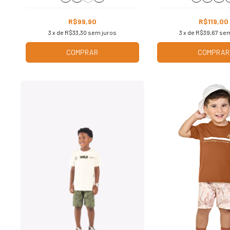
R$99,90
R$119,00
3
x de
R$33,30
sem juros
3
x de
R$39,67
sem
COMPRAR
COMPRAR