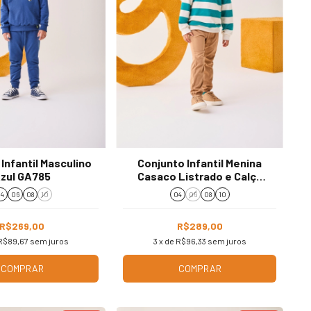
Infantil Masculino
Conjunto Infantil Menina
zul GA785
Casaco Listrado e Calça
Bimbi GA608
4
06
08
10
04
06
08
10
R$269,00
R$289,00
R$89,67
sem juros
3
x de
R$96,33
sem juros
COMPRAR
COMPRAR