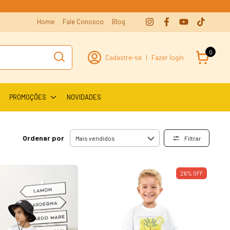
Home
Fale Conosco
Blog
0
Cadastre-se
|
Fazer login
PROMOÇÕES
NOVIDADES
Ordenar por
Filtrar
26
%
OFF