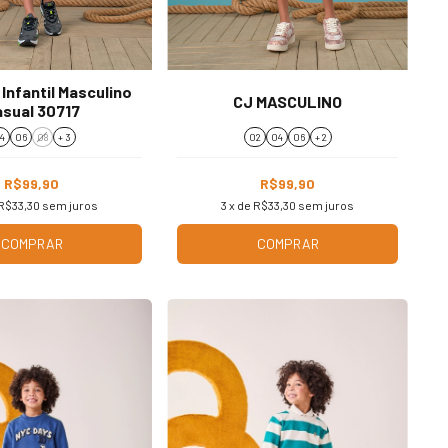
Infantil Masculino
CJ MASCULINO
sual 30717
4
06
08
+ 3
02
04
06
+ 2
R$99,90
R$99,90
R$33,30
sem juros
3
x de
R$33,30
sem juros
COMPRAR
COMPRAR