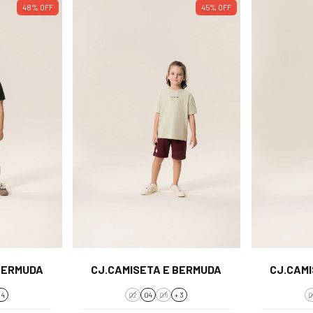
48
%
OFF
45
%
OFF
BERMUDA
CJ.CAMISETA E BERMUDA
CJ.CAM
 4
02
04
06
+ 3
0