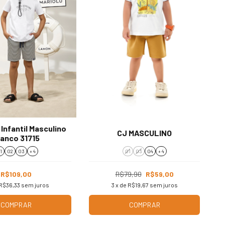
Infantil Masculino
CJ MASCULINO
ranco 31715
1
02
03
+ 4
01
03
04
+ 4
R$109,00
R$79,90
R$59,00
R$36,33
sem juros
3
x de
R$19,67
sem juros
COMPRAR
COMPRAR