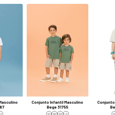
 Masculino
Conjunto Infantil Masculino
Conjunto 
767
Bege 31755
Be
 4
01
02
03
+ 4
0