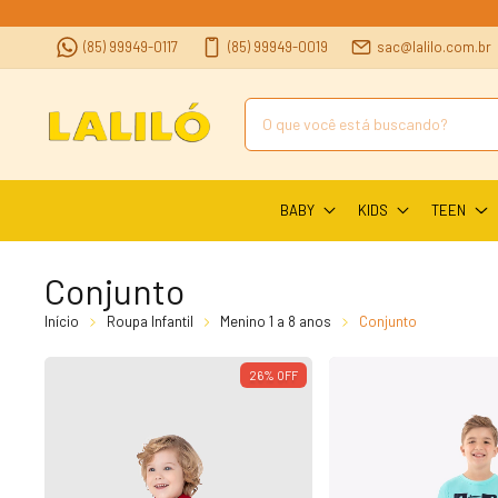
(85) 99949-0117
(85) 99949-0019
sac@lalilo.com.br
BABY
KIDS
TEEN
Conjunto
Início
Roupa Infantil
Menino 1 a 8 anos
Conjunto
26
%
OFF