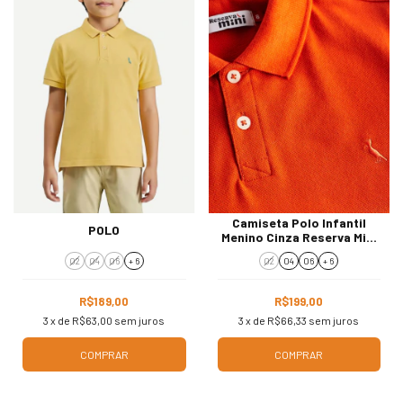
Camiseta Polo Infantil
POLO
Menino Cinza Reserva Mini
101289
02
04
06
+ 6
02
04
06
+ 6
R$189,00
R$199,00
3
x de
R$63,00
sem juros
3
x de
R$66,33
sem juros
COMPRAR
COMPRAR