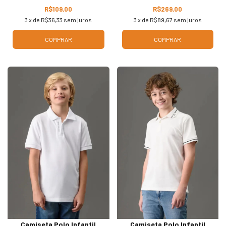
R$109,00
R$269,00
3
x de
R$36,33
sem juros
3
x de
R$89,67
sem juros
COMPRAR
COMPRAR
Camiseta Polo Infantil
Camiseta Polo Infantil