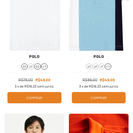
POLO
POLO
01
02
03
+ 7
06
08
10
+ 7
R$79,00
R$49,00
R$89,00
R$49,00
3
x de
R$16,33
sem juros
3
x de
R$16,33
sem juros
COMPRAR
COMPRAR