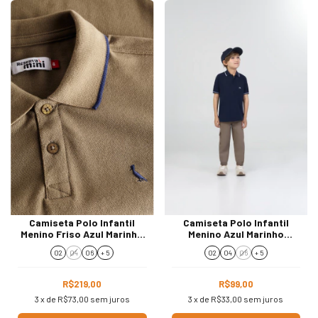
Camiseta Polo Infantil
Camiseta Polo Infantil
Menino Friso Azul Marinho
Menino Azul Marinho
Reserva Mini 101746
Piquet 15.16.17376
02
04
06
+ 5
02
04
06
+ 5
R$219,00
R$99,00
3
x de
R$73,00
sem juros
3
x de
R$33,00
sem juros