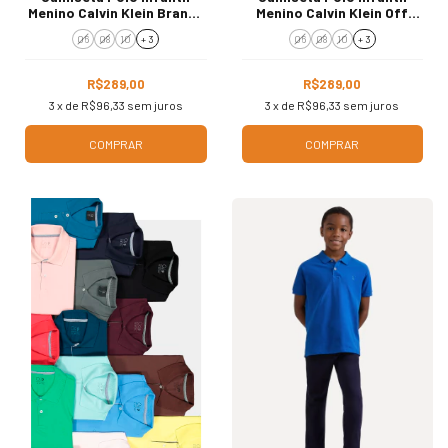
Menino Calvin Klein Branca
Menino Calvin Klein Off
CJ5PJ02PC831
White CJ5PJ02PC832
06
08
10
+ 3
06
08
10
+ 3
R$289,00
R$289,00
3
x de
R$96,33
sem juros
3
x de
R$96,33
sem juros
COMPRAR
COMPRAR