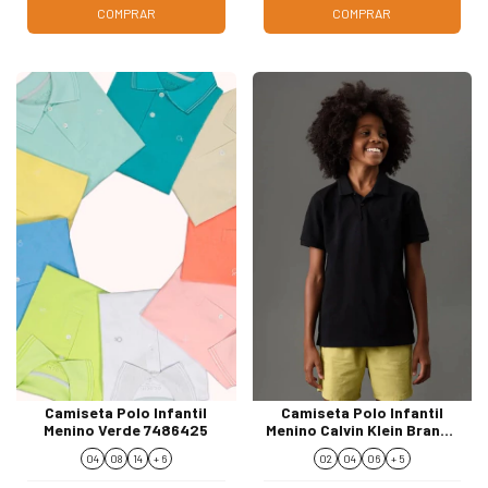
COMPRAR
COMPRAR
Camiseta Polo Infantil
Camiseta Polo Infantil
Menino Verde 7486425
Menino Calvin Klein Branca
CKJJ205
04
08
14
+ 6
02
04
06
+ 5