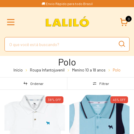
🚚 Envio Rápido para todo Brasil
0
Polo
Início
Roupa Infantojuvenil
Menino 10 a 18 anos
Polo
Ordenar
Filtrar
38
%
OFF
45
%
OFF