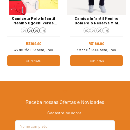
Camiseta Polo Infantil
Camisa Infantil Menino
Menino Ogochi Verde
Gola Polo Reserva Mini
7496001
Azul Marinho 51240
04
08
02
+ 6
02
04
06
+ 6
R$109,90
R$189,00
3
x de
R$36,63
sem juros
3
x de
R$63,00
sem juros
COMPRAR
COMPRAR
Receba nossas Ofertas e Novidades
Cadastre-se agora!