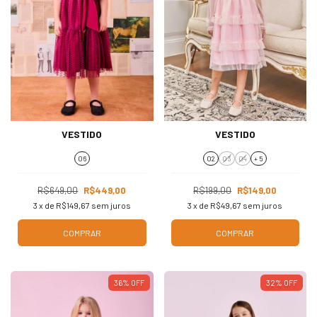
VESTIDO
VESTIDO
06
02
03
04
+ 5
R$649,00
R$449,00
R$199,00
R$149,00
3
x de
R$149,67
sem juros
3
x de
R$49,67
sem juros
COMPRAR
COMPRAR
36
%
OFF
32
%
OFF