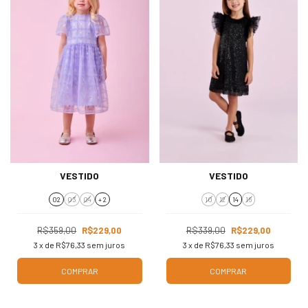
VESTIDO
VESTIDO
02
03
04
+ 2
10
12
14
16
R$359,00
R$229,00
R$339,00
R$229,00
3
x de
R$76,33
sem juros
3
x de
R$76,33
sem juros
COMPRAR
COMPRAR