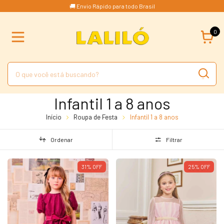
🚚 Envio Rápido para todo Brasil
0
Infantil 1 a 8 anos
Início
Roupa de Festa
Infantil 1 a 8 anos
Ordenar
Filtrar
31
%
OFF
25
%
OFF