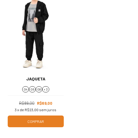
JAQUETA
04
06
08
+ 3
R$89,00
R$69,00
3
x de
R$23,00
sem juros
COMPRAR