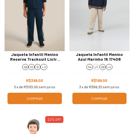
Jaqueta Infantil Menino
Jaqueta Infantil Menino
Reserva Tracksuit Listra
Azul Marinho 16.17408
Azul Marinho 100970
08
10
12
+ 3
04
06
08
+ 4
R$399,00
R$199,00
3
x de
R$133,00
sem juros
3
x de
R$66,33
sem juros
COMPRAR
COMPRAR
22
%
OFF