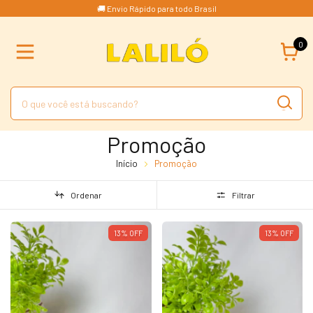
🚚 Envio Rápido para todo Brasil
0
Promoção
Início
Promoção
Ordenar
Filtrar
13
%
OFF
13
%
OFF