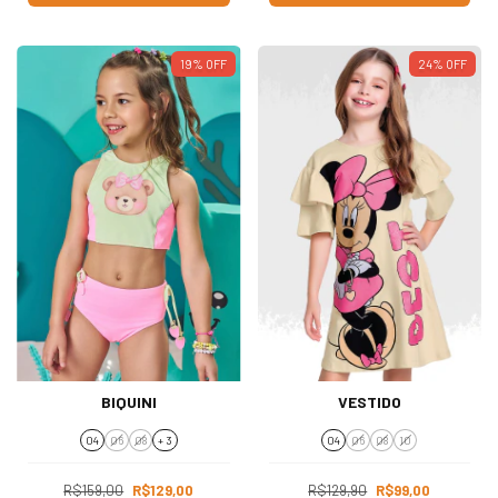
19
%
OFF
24
%
OFF
BIQUINI
VESTIDO
04
06
08
+ 3
04
06
08
10
R$159,00
R$129,00
R$129,90
R$99,00