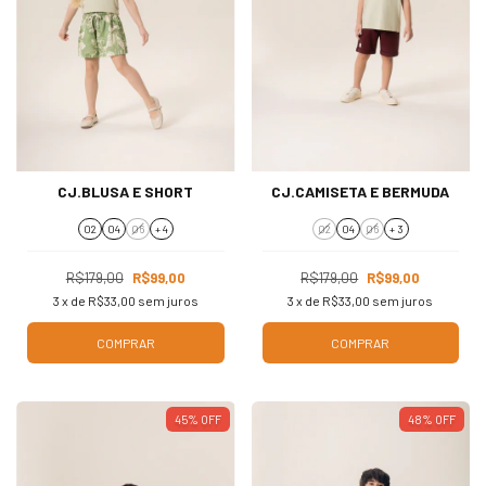
CJ.BLUSA E SHORT
CJ.CAMISETA E BERMUDA
02
04
06
+ 4
02
04
06
+ 3
R$179,00
R$99,00
R$179,00
R$99,00
3
x de
R$33,00
sem juros
3
x de
R$33,00
sem juros
COMPRAR
COMPRAR
45
%
OFF
48
%
OFF