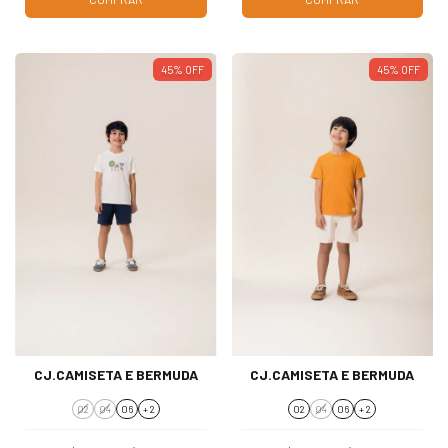
45
%
OFF
45
%
OFF
CJ.CAMISETA E BERMUDA
CJ.CAMISETA E BERMUDA
02
04
06
+ 2
02
04
06
+ 2