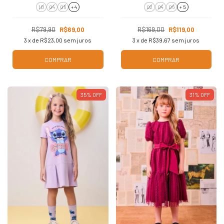
10
04
06
+ 4
02
04
06
+ 5
R$79,90
R$69,00
R$169,00
R$119,00
3
x de
R$23,00
sem juros
3
x de
R$39,67
sem juros
COMPRAR
COMPRAR
35
%
OFF
31
%
OFF