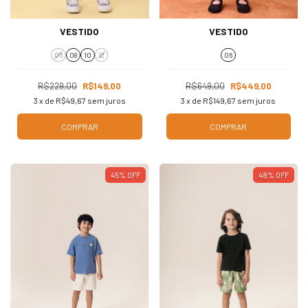
VESTIDO
VESTIDO
06
08
10
12
06
R$229,00
R$149,00
R$649,00
R$449,00
3
x de
R$49,67
sem juros
3
x de
R$149,67
sem juros
COMPRAR
COMPRAR
45
%
OFF
48
%
OFF