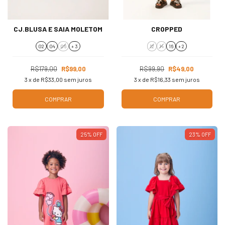
CJ.BLUSA E SAIA MOLETOM
CROPPED
02
04
06
+ 3
12
14
16
+ 2
R$179,00
R$99,00
R$99,90
R$49,00
3
x de
R$33,00
sem juros
3
x de
R$16,33
sem juros
COMPRAR
COMPRAR
25
%
OFF
23
%
OFF