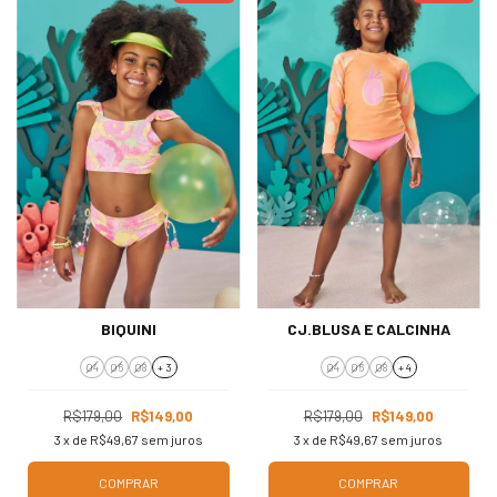
BIQUINI
CJ.BLUSA E CALCINHA
04
06
08
+ 3
04
06
08
+ 4
R$179,00
R$149,00
R$179,00
R$149,00
3
x de
R$49,67
sem juros
3
x de
R$49,67
sem juros
COMPRAR
COMPRAR