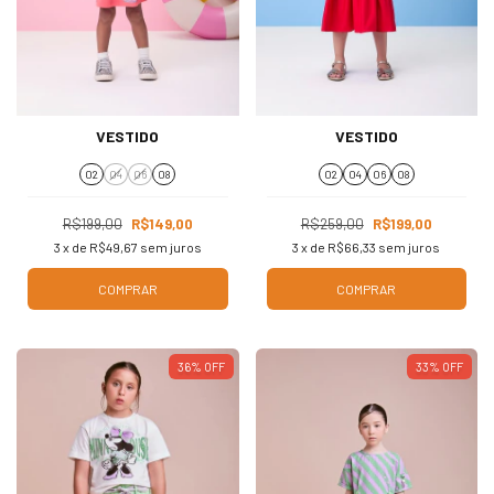
VESTIDO
VESTIDO
02
04
06
08
02
04
06
08
R$199,00
R$149,00
R$259,00
R$199,00
3
x de
R$49,67
sem juros
3
x de
R$66,33
sem juros
COMPRAR
COMPRAR
36
%
OFF
33
%
OFF