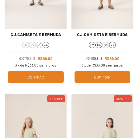
CJ.CAMISETA E BERMUDA
CJ.CAMISETA E BERMUDA
02
04
06
+ 4
02
04
06
+ 4
R$179,00
R$99,00
R$189,00
R$99,00
3
x de
R$33,00
sem juros
3
x de
R$33,00
sem juros
COMPRAR
COMPRAR
45
%
OFF
45
%
OFF