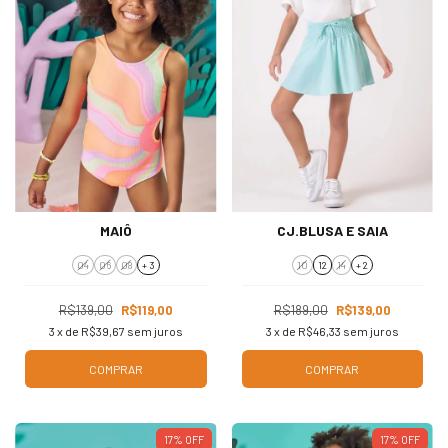
MAIÔ
CJ.BLUSA E SAIA
04
06
08
+ 3
10
12
14
+ 2
R$139,00
R$119,00
R$189,00
R$139,00
3
x de
R$39,67
sem juros
3
x de
R$46,33
sem juros
COMPRAR
COMPRAR
17
%
OFF
17
%
OFF