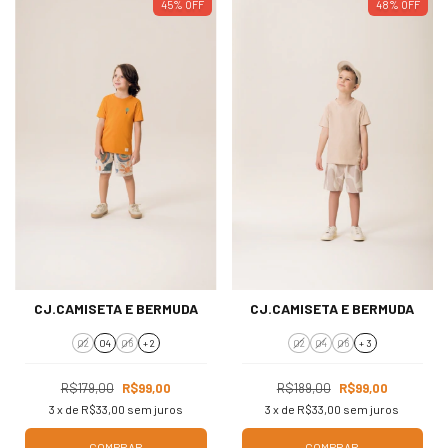
45
%
OFF
48
%
OFF
CJ.CAMISETA E BERMUDA
CJ.CAMISETA E BERMUDA
02
04
06
+ 2
02
04
06
+ 3
R$179,00
R$99,00
R$189,00
R$99,00
3
x de
R$33,00
sem juros
3
x de
R$33,00
sem juros
COMPRAR
COMPRAR