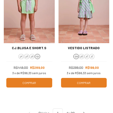
CJ.BLUSA E SHORT.S
VESTIDO LISTRADO
04
06
08
10
06
08
10
12
R$449,00
R$289,00
R$299,00
R$199,00
3
x de
R$96,33
sem juros
3
x de
R$66,33
sem juros
COMPRAR
COMPRAR