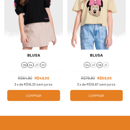
BLUSA
BLUSA
08
04
06
10
04
06
08
10
R$64,90
R$49,00
R$79,90
R$59,00
3
x de
R$16,33
sem juros
3
x de
R$19,67
sem juros
COMPRAR
COMPRAR