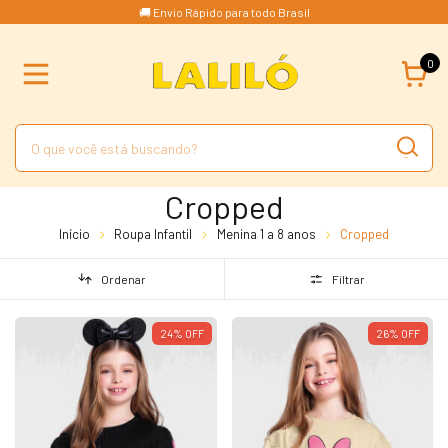
🚚 Envio Rápido para todo Brasil
0
Cropped
Início
Roupa Infantil
Menina 1 a 8 anos
Cropped
Ordenar
Filtrar
24
%
OFF
26
%
OFF