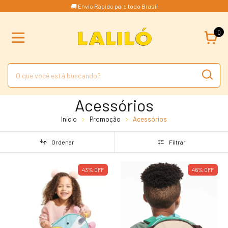
🚚 Envio Rápido para todo Brasil
0
Acessórios
Início
Promoção
Acessórios
Ordenar
Filtrar
43
%
OFF
46
%
OFF