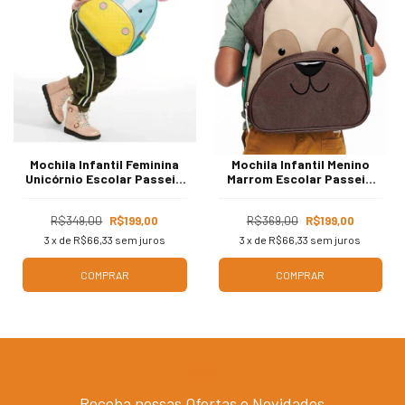
Mochila Infantil Feminina
Mochila Infantil Menino
Unicórnio Escolar Passeio
Marrom Escolar Passeio
Verde 3687
3991
R$349,00
R$199,00
R$369,00
R$199,00
3
x de
R$66,33
sem juros
3
x de
R$66,33
sem juros
COMPRAR
COMPRAR
Receba nossas Ofertas e Novidades