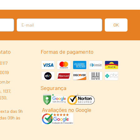
ntato
Formas de pagamento
0117
-0019
com.br
Segurança
, 1137,
230,
Avaliações no Google
exta das 9h
das 09h às