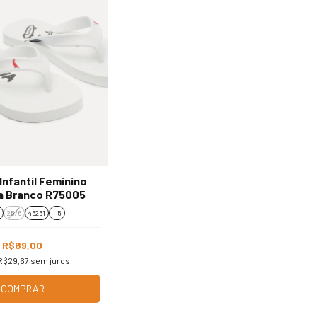
Infantil Feminino
a Branco R75005
25/6
46261
+ 5
R$89,00
R$29,67
sem juros
COMPRAR