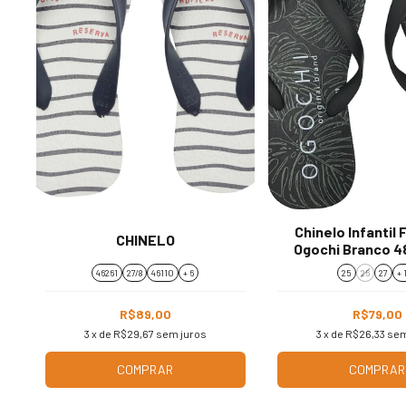
Chinelo Infantil
CHINELO
Ogochi Branco 
46261
27/8
46110
+ 6
25
26
27
+ 
R$89,00
R$79,00
3
x de
R$29,67
sem juros
3
x de
R$26,33
sem
COMPRAR
COMPRAR