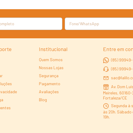
porte
Institucional
Entre em co
Quem Somos
(85) 99949-
Nossas Lojas
(85) 99949
ar
Segurança
sac@lalilo.
oluções
Pagamento
Av. Dom Luís
rivacidade
Avaliações
Meireles, 60160-
Fortaleza/CE
ga
Blog
Segunda à s
uentes
às 20h. Sábado 
19h.