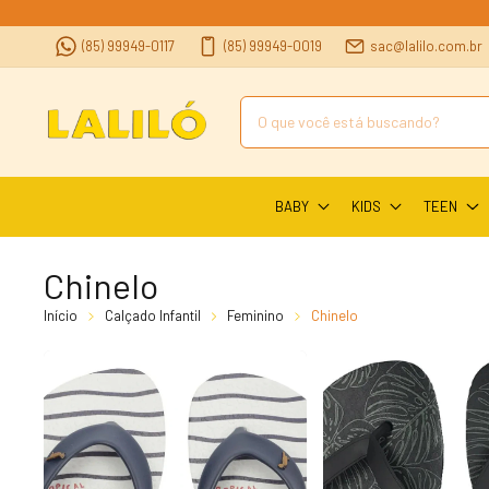
(85) 99949-0117
(85) 99949-0019
sac@lalilo.com.br
BABY
KIDS
TEEN
Chinelo
Início
Calçado Infantil
Feminino
Chinelo