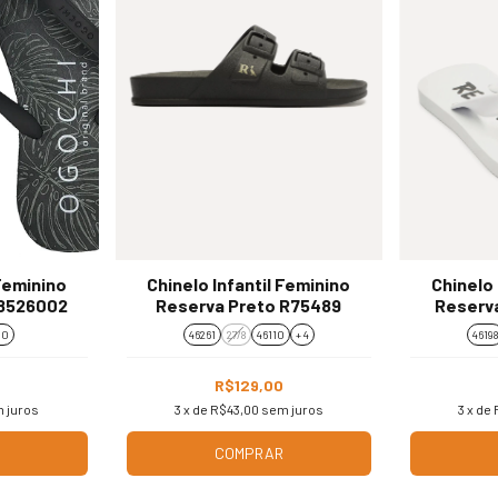
 Feminino
Chinelo Infantil Feminino
Chinelo 
48526002
Reserva Preto R75489
Reserv
10
46261
27/8
46110
+ 4
46198
R$129,00
 juros
3
x de
R$43,00
sem juros
3
x de
COMPRAR