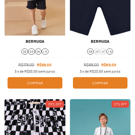
BERMUDA
BERMUDA
02
03
04
+ 5
06
08
10
+ 6
R$179,00
R$99,00
R$89,00
R$69,00
3
x de
R$33,00
sem juros
3
x de
R$23,00
sem juros
COMPRAR
COMPRAR
29
%
OFF
21
%
OFF