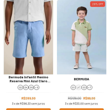
29
%
OFF
Bermuda Infantil Menino
BERMUDA
Reserva Mini Azul Claro
93678
02
04
06
+ 6
01
02
03
+ 7
R$289,00
R$139,00
R$99,00
3
x de
R$96,33
sem juros
3
x de
R$33,00
sem juros