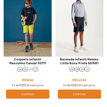
Conjunto Infantil
Bermuda Infantil Menino
Masculino Casual 30717
Little Boss Preta 901567
04
06
08
+ 3
06
08
10
+ 2
R$99,90
R$249,00
3
x de
R$33,30
sem juros
3
x de
R$83,00
sem juros
COMPRAR
COMPRAR