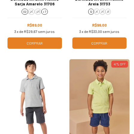
Sarja Amarelo 31706
Areia 31733
02
04
06
+ 7
12
14
16
18
R$89,00
R$99,00
3
x de
R$29,67
sem juros
3
x de
R$33,00
sem juros
COMPRAR
COMPRAR
41
%
OFF