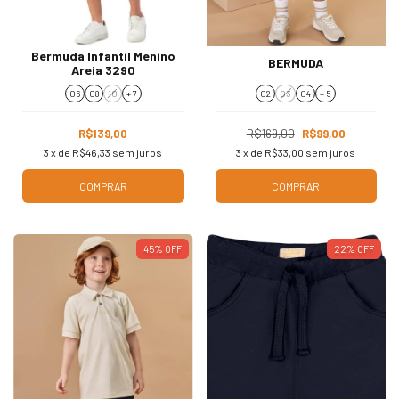
Bermuda Infantil Menino
BERMUDA
Areia 3290
06
08
10
+ 7
02
03
04
+ 5
R$139,00
R$169,00
R$99,00
3
x de
R$46,33
sem juros
3
x de
R$33,00
sem juros
COMPRAR
COMPRAR
45
%
OFF
22
%
OFF