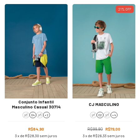
21
%
OFF
Conjunto Infantil
CJ MASCULINO
Masculino Casual 30714
02
04
06
+ 2
01
02
03
+ 4
R$84,90
R$99,90
R$79,00
3
x de
R$28,30
sem juros
3
x de
R$26,33
sem juros