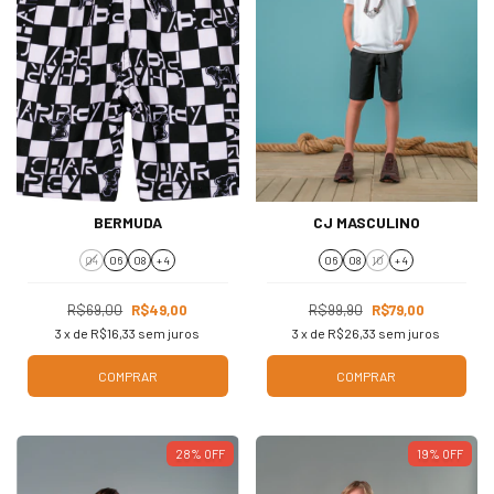
BERMUDA
CJ MASCULINO
04
06
08
+ 4
06
08
10
+ 4
R$69,00
R$49,00
R$99,90
R$79,00
3
x de
R$16,33
sem juros
3
x de
R$26,33
sem juros
COMPRAR
COMPRAR
28
%
OFF
19
%
OFF