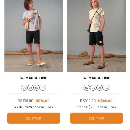
CJ MASCULINO
CJ MASCULINO
04
06
08
+ 4
02
04
06
+ 3
R$109,90
R$79,00
R$109,90
R$89,00
3
x de
R$26,33
sem juros
3
x de
R$29,67
sem juros
COMPRAR
COMPRAR