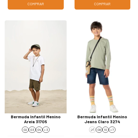
COMPRAR
COMPRAR
Bermuda Infantil Menino
Bermuda Infantil Menino
Areia 31705
Jeans Claro 3274
02
03
04
+ 3
06
08
10
+ 7