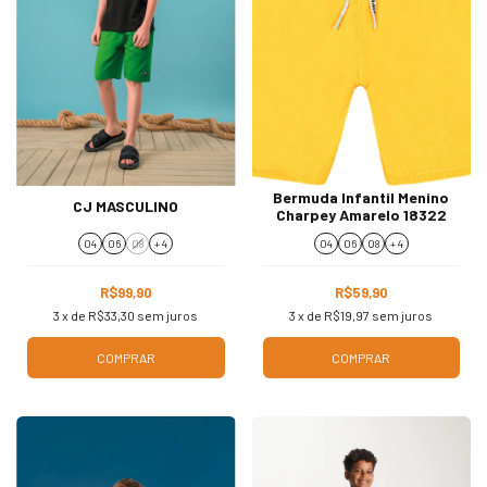
Bermuda Infantil Menino
CJ MASCULINO
Charpey Amarelo 18322
04
06
08
+ 4
04
06
08
+ 4
R$99,90
R$59,90
3
x de
R$33,30
sem juros
3
x de
R$19,97
sem juros
COMPRAR
COMPRAR