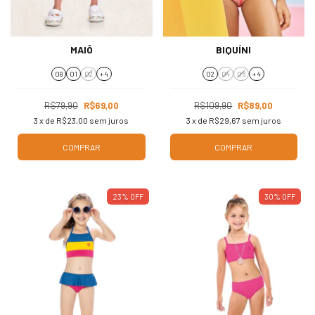
MAIÔ
BIQUÍNI
08
01
02
+ 4
02
04
06
+ 4
R$79,90
R$69,00
R$109,90
R$89,00
3
x de
R$23,00
sem juros
3
x de
R$29,67
sem juros
COMPRAR
COMPRAR
23
%
OFF
30
%
OFF