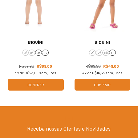
BIQUÍNI
BIQUÍNI
12
04
06
+ 4
04
06
08
+ 4
R$89,90
R$69,00
R$69,90
R$49,00
3
x de
R$23,00
sem juros
3
x de
R$16,33
sem juros
COMPRAR
COMPRAR
Receba nossas Ofertas e Novidades