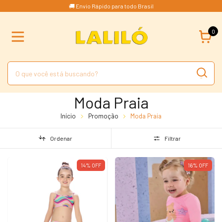
🚚 Envio Rápido para todo Brasil
0
Moda Praia
Início
Promoção
Moda Praia
Ordenar
Filtrar
14
%
OFF
16
%
OFF