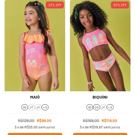
23
%
OFF
30
%
OFF
MAIÔ
BIQUÍNI
02
03
04
+ 5
02
03
04
+ 5
R$129,00
R$99,00
R$169,00
R$119,00
3
x de
R$33,00
sem juros
3
x de
R$39,67
sem juros