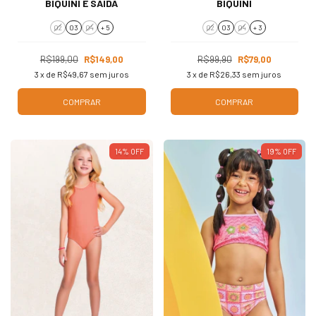
BIQUÍNI E SAÍDA
BIQUÍNI
02
03
04
+ 5
02
03
04
+ 3
R$199,00
R$149,00
R$99,90
R$79,00
3
x de
R$49,67
sem juros
3
x de
R$26,33
sem juros
COMPRAR
COMPRAR
14
%
OFF
19
%
OFF