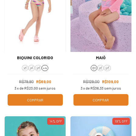
BIQUINI COLORIDO
MAIÔ
10
04
06
+ 4
01
02
03
R$79,90
R$69,00
R$129,00
R$109,00
3
x de
R$23,00
sem juros
3
x de
R$36,33
sem juros
COMPRAR
COMPRAR
14
%
OFF
19
%
OFF