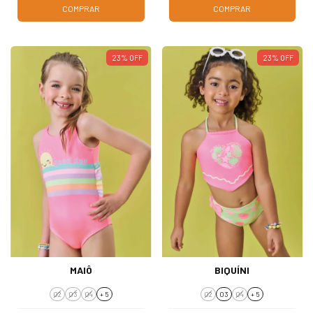
COMPRAR
COMPRAR
23
%
OFF
23
%
OFF
MAIÔ
BIQUÍNI
02
03
04
+ 5
02
03
04
+ 5