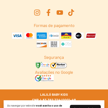
Formas de pagamento
Segurança
Avaliações no Google
LALILÓ BABY KIDS
CNPJ: 63.392.724/0001-48
© 2026 Lalilo.com.br
Ao navegar por este site
você aceita o uso de