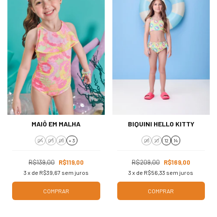
MAIÔ EM MALHA
BIQUINI HELLO KITTY
04
06
08
+ 3
08
10
12
14
R$139,00
R$119,00
R$209,00
R$169,00
3
x de
R$39,67
sem juros
3
x de
R$56,33
sem juros
COMPRAR
COMPRAR