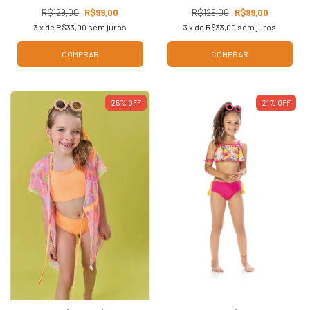
R$129,00
R$99,00
R$129,00
R$99,00
3
x de
R$33,00
sem juros
3
x de
R$33,00
sem juros
COMPRAR
COMPRAR
25
%
OFF
21
%
OFF