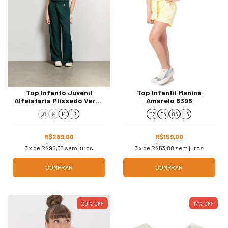
Top Infanto Juvenil
Top Infantil Menina
Alfaiataria Plissado Verde
Amarelo 6396
Menina R5699
10
12
14
+ 2
02
04
06
+ 6
R$289,00
R$159,00
3
x de
R$96,33
sem juros
3
x de
R$53,00
sem juros
COMPRAR
COMPRAR
20
%
OFF
17
%
OFF