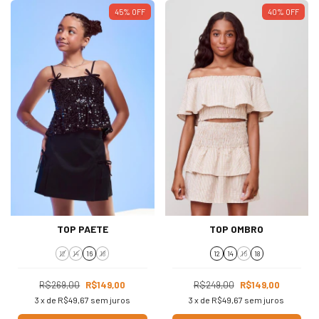
45
%
OFF
40
%
OFF
TOP PAETE
TOP OMBRO
12
14
16
18
12
14
16
18
R$269,00
R$149,00
R$249,00
R$149,00
3
x de
R$49,67
sem juros
3
x de
R$49,67
sem juros