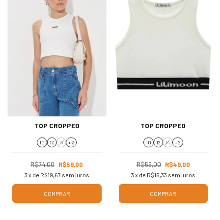
TOP CROPPED
TOP CROPPED
10
12
14
+ 2
10
12
14
+ 2
R$74,00
R$59,00
R$59,00
R$49,00
3
x de
R$19,67
sem juros
3
x de
R$16,33
sem juros
COMPRAR
COMPRAR