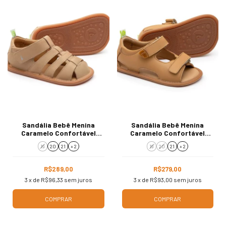
Sandália Bebê Menina
Sandália Bebê Menina
Caramelo Confortável
Caramelo Confortável
AE.SAN1.2875
AE.EXP2.2994
19
20
21
+ 2
19
20
21
+ 2
R$289,00
R$279,00
3
x de
R$96,33
sem juros
3
x de
R$93,00
sem juros
COMPRAR
COMPRAR