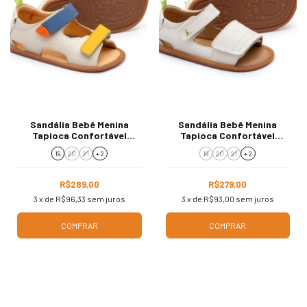
Sandália Bebê Menina
Sandália Bebê Menina
Tapioca Confortável
Tapioca Confortável
AE.EXP2.4558
AE.SLE1.2270
19
20
21
+ 2
19
20
21
+ 2
R$289,00
R$279,00
3
x de
R$96,33
sem juros
3
x de
R$93,00
sem juros
COMPRAR
COMPRAR