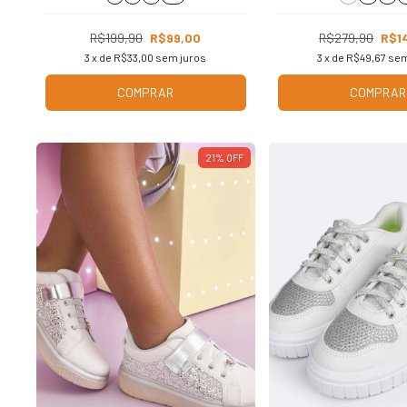
R$199,90
R$99,00
R$279,90
R$1
3
x de
R$33,00
sem juros
3
x de
R$49,67
sem
COMPRAR
COMPRAR
21
%
OFF