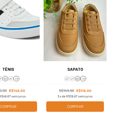
TÊNIS
SAPATO
6
23
24
+ 5
20
21
22
+ 5
9,90
R$149,00
R$149,90
R$119,00
R$49,67
sem juros
3
x de
R$39,67
sem juros
COMPRAR
COMPRAR