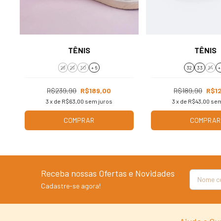
TÊNIS
TÊNIS
28
29
30
+ 6
32
33
34
+
R$239,90
R$189,00
R$189,90
R$1
3
x de
R$63,00
sem juros
3
x de
R$43,00
sem
COMPRAR
COMPRAR
Receba nossas Ofertas e Novidades
Cadastre-se agora!