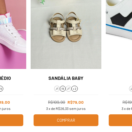
MÉDIO
SANDÁLIA BABY
 6
16
15
17
+ 2
2
89,00
R$109,90
R$79,00
R$19
 juros
3
x de
R$26,33
sem juros
3
x de
COMPRAR