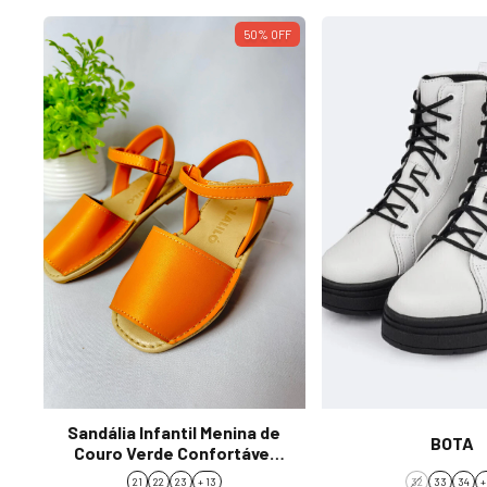
50
%
OFF
Sandália Infantil Menina de
BOTA
Couro Verde Confortável
977.W
21
22
23
+ 13
32
33
34
+