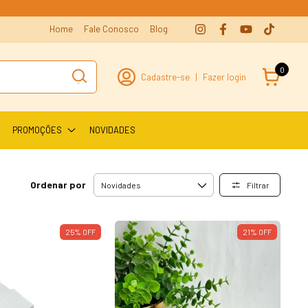
Home
Fale Conosco
Blog
0
Cadastre-se
|
Fazer login
PROMOÇÕES
NOVIDADES
Ordenar por
Filtrar
25
%
OFF
21
%
OFF