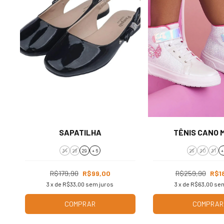
SAPATILHA
TÊNIS CANO 
34
28
29
+ 6
29
30
31
+
R$179,90
R$99,00
R$259,90
R$1
3
x de
R$33,00
sem juros
3
x de
R$63,00
sem
COMPRAR
COMPRAR