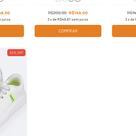
49,00
R$209,90
R$149,00
R$14
 juros
3
x de
R$49,67
sem juros
3
x de
COMPRAR
32
%
OFF