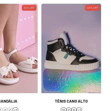
34
%
OFF
40
%
OFF
SANDÁLIA
TÊNIS CANO ALTO
25
26
27
+ 5
30
31
32
+ 6