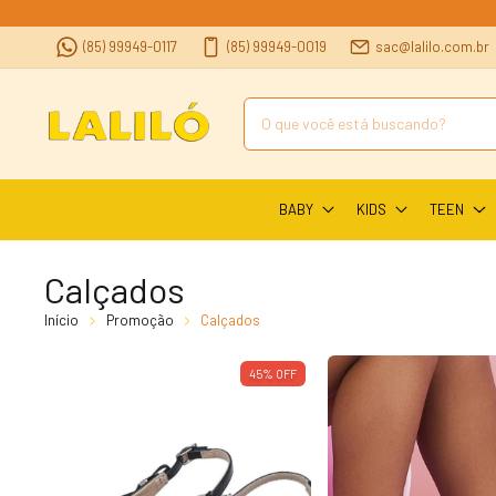
(85) 99949-0117
(85) 99949-0019
sac@lalilo.com.br
BABY
KIDS
TEEN
Calçados
Início
Promoção
Calçados
45
%
OFF