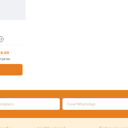
 3
29,00
 juros