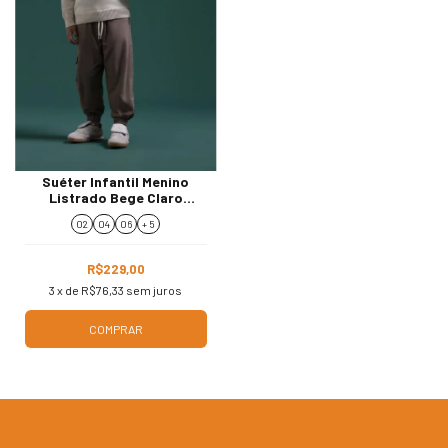
Suéter Infantil Menino
Listrado Bege Claro
15.16.17374
02
04
06
+ 5
R$229,00
3
x de
R$76,33
sem juros
COMPRAR