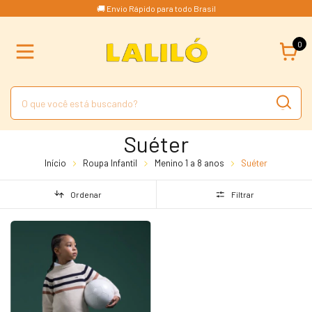
🚚 Envio Rápido para todo Brasil
0
Suéter
Início
Roupa Infantil
Menino 1 a 8 anos
Suéter
Ordenar
Filtrar