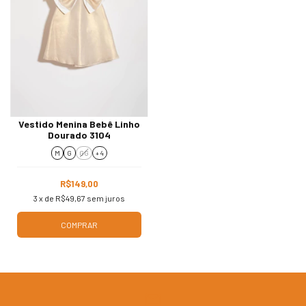
Vestido Menina Bebê Linho
Dourado 3104
M
G
GG
+ 4
R$149,00
3
x de
R$49,67
sem juros
COMPRAR