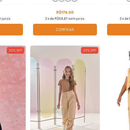
R$179,00
 juros
3
x de
R$59,67
sem juros
3
x de
COMPRAR
20
%
OFF
25
%
OFF