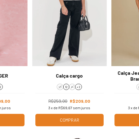
Calça Jea
GER
Calça cargo
Bra
2
10
12
14
+ 2
99,00
R$259,00
R$209,00
 juros
3
x de
R$69,67
sem juros
3
x de
COMPRAR