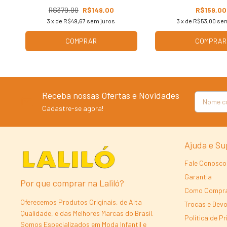
R$379,00
R$149,00
R$159,00
3
x de
R$49,67
sem juros
3
x de
R$53,00
sem
COMPRAR
COMPRAR
Receba nossas Ofertas e Novidades
Cadastre-se agora!
Ajuda e Su
Fale Conosco
Garantia
Por que comprar na Laliló?
Como Compr
Oferecemos Produtos Originais, de Alta
Trocas e Dev
Qualidade, e das Melhores Marcas do Brasil.
Política de P
Somos Especializados em Moda Infantil e