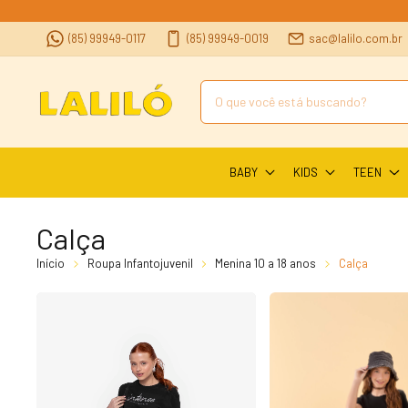
(85) 99949-0117
(85) 99949-0019
sac@lalilo.com.br
BABY
KIDS
TEEN
Calça
Início
Roupa Infantojuvenil
Menina 10 a 18 anos
Calça