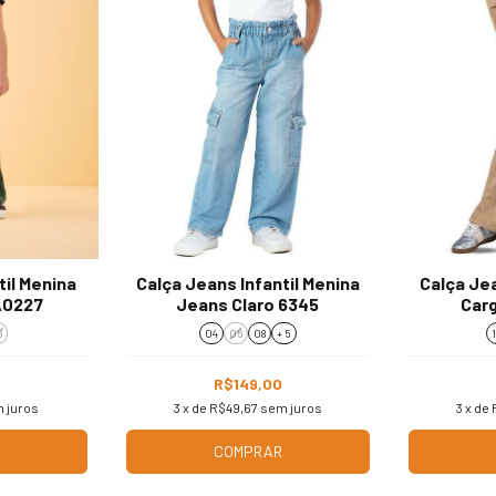
til Menina
Calça Jeans Infantil Menina
Calça Jea
A0227
Jeans Claro 6345
Carg
6
04
06
08
+ 5
R$149,00
 juros
3
x de
R$49,67
sem juros
3
x de
COMPRAR