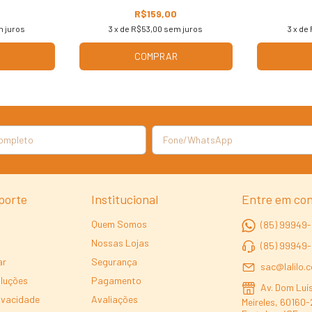
R$159,00
 juros
3
x de
R$53,00
sem juros
3
x de
COMPRAR
porte
Institucional
Entre em co
Quem Somos
(85) 99949-
Nossas Lojas
(85) 99949
ar
Segurança
sac@lalilo.
oluções
Pagamento
Av. Dom Luís
rivacidade
Avaliações
Meireles, 60160-