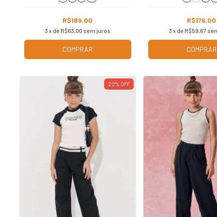
R$189,00
R$179,00
3
x de
R$63,00
sem juros
3
x de
R$59,67
sem
COMPRAR
COMPRAR
20
%
OFF