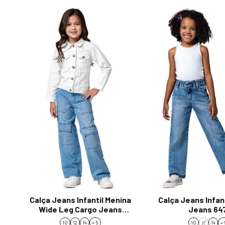
Calça Jeans Infantil Menina
Calça Jeans Infan
Wide Leg Cargo Jeans
Jeans 64
Claro 6465
10
12
14
+ 5
10
12
14
+ 