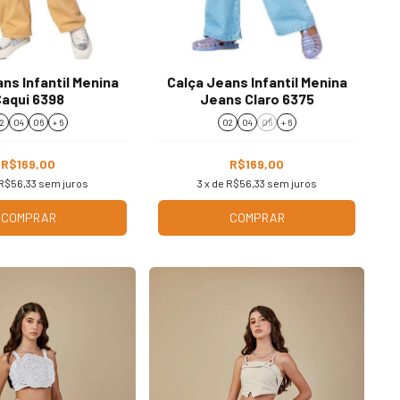
ns Infantil Menina
Calça Jeans Infantil Menina
aqui 6398
Jeans Claro 6375
2
04
06
+ 6
02
04
06
+ 6
R$169,00
R$169,00
R$56,33
sem juros
3
x de
R$56,33
sem juros
COMPRAR
COMPRAR