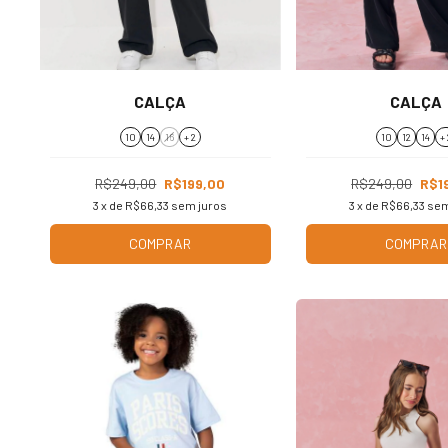
CALÇA
CALÇA
10
14
16
+ 2
10
12
14
+ 
R$249,00
R$199,00
R$249,00
R$1
3
x de
R$66,33
sem juros
3
x de
R$66,33
sem
COMPRAR
COMPRAR