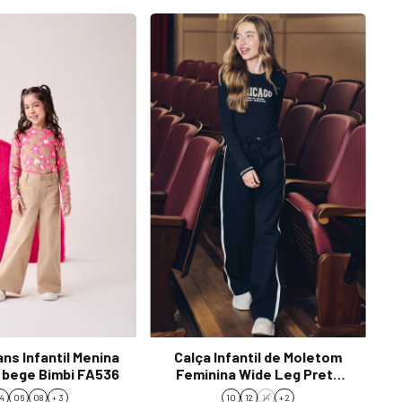
ns Infantil Menina
Calça Infantil de Moletom
 bege Bimbi FA536
Feminina Wide Leg Preta
90443
4
06
08
+ 3
10
12
14
+ 2