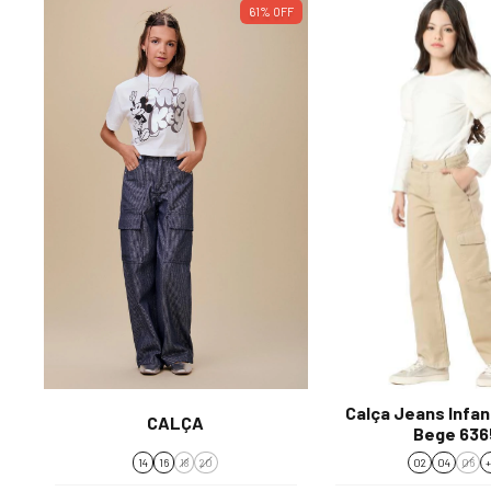
61
%
OFF
Calça Jeans Infan
CALÇA
Bege 636
14
16
18
20
02
04
06
+