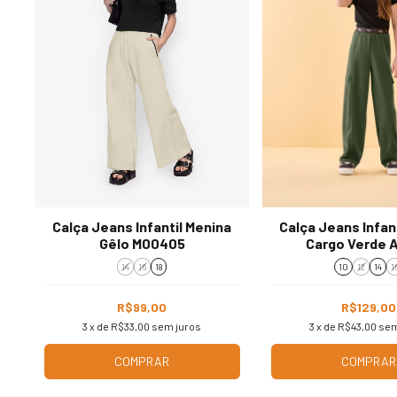
Calça Jeans Infantil Menina
Calça Jeans Infan
Gêlo M00405
Cargo Verde 
14
16
18
10
12
14
1
R$99,00
R$129,00
3
x de
R$33,00
sem juros
3
x de
R$43,00
sem
COMPRAR
COMPRAR