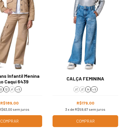
ns Infantil Menina
CALÇA FEMININA
o Caqui 6439
10
12
14
+ 5
10
12
14
+ 5
R$189,00
R$179,00
R$63,00
sem juros
3
x de
R$59,67
sem juros
COMPRAR
COMPRAR