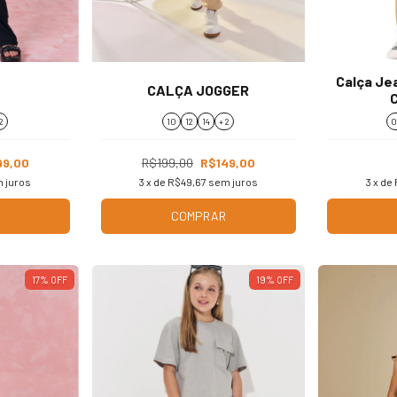
Calça Jea
CALÇA JOGGER
C
2
10
12
14
+ 2
0
99,00
R$199,00
R$149,00
 juros
3
x de
R$49,67
sem juros
3
x de
COMPRAR
17
%
OFF
19
%
OFF