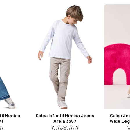
til Menina
Calça Infantil Menina Jeans
Calça Jea
71
Areia 3357
Wide Leg
5
02
04
06
+ 7
0