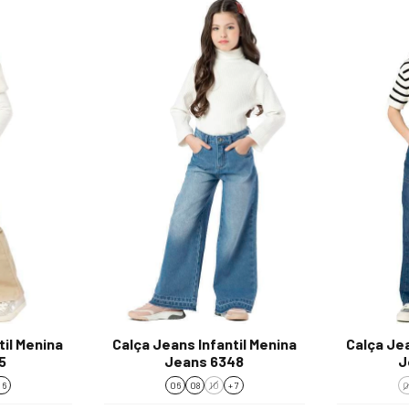
til Menina
Calça Jeans Infantil Menina
Calça Jea
5
Jeans 6348
J
 6
06
08
10
+ 7
0