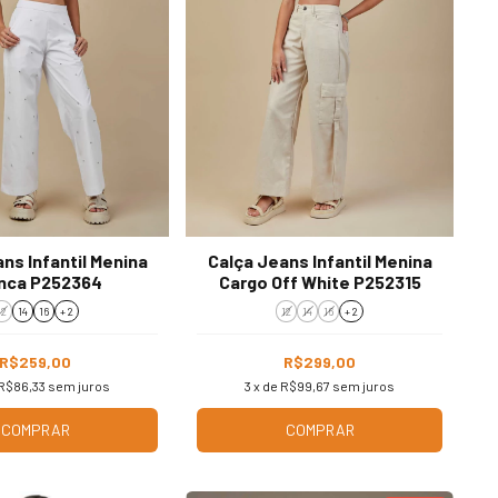
ns Infantil Menina
Calça Jeans Infantil Menina
nca P252364
Cargo Off White P252315
12
14
16
+ 2
12
14
16
+ 2
R$259,00
R$299,00
R$86,33
sem juros
3
x de
R$99,67
sem juros
COMPRAR
COMPRAR