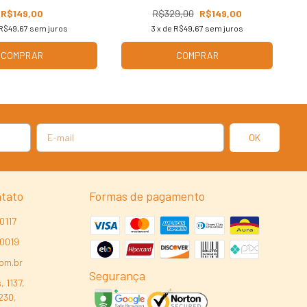
R$149,00
R$329,00
R$149,00
R$49,67
sem juros
3
x de
R$49,67
sem juros
COMPRAR
COMPRAR
ntato
Formas de pagamento
0117
-0019
com.br
Segurança
, 1137,
230,