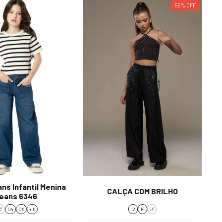
55
%
OFF
ns Infantil Menina
CALÇA COM BRILHO
eans 6346
2
04
06
+ 6
12
14
16