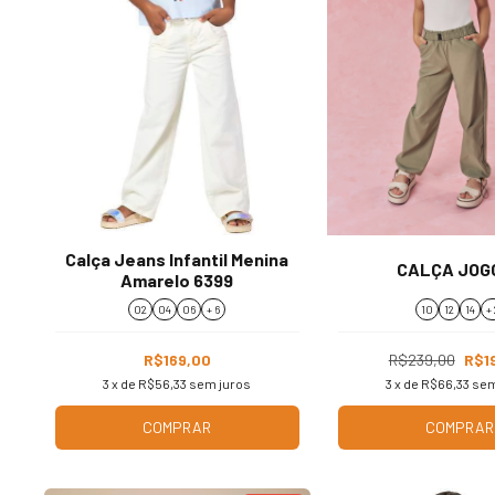
Calça Jeans Infantil Menina
CALÇA JOG
Amarelo 6399
02
04
06
+ 6
10
12
14
+ 
R$169,00
R$239,00
R$1
3
x de
R$56,33
sem juros
3
x de
R$66,33
sem
COMPRAR
COMPRAR