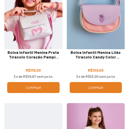
Bolsa Infantil Menina Prata
Bolsa Infantil Menina Lilás
Tiracolo Coração Pampili
Tiracolo Candy Color
600.1452
Pampili 600.1518
R$179,00
R$159,00
3
x de
R$59,67
sem juros
3
x de
R$53,00
sem juros
COMPRAR
COMPRAR