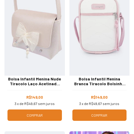
Bolsa Infantil Menina Nude
Bolsa Infantil Menina
Tiracolo Laço Acetinado
Branca Tiracolo Bolsinho
Pampili 600.1537
Frontal Pampili 600.1440
R$149,00
R$149,00
3
x de
R$49,67
sem juros
3
x de
R$49,67
sem juros
COMPRAR
COMPRAR