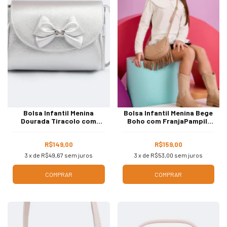
Bolsa Infantil Menina
Bolsa Infantil Menina Bege
Dourada Tiracolo com
Boho com FranjaPampili
Laço Pampili 600.1553
600.1505
R$149,00
R$159,00
3
x de
R$49,67
sem juros
3
x de
R$53,00
sem juros
COMPRAR
COMPRAR