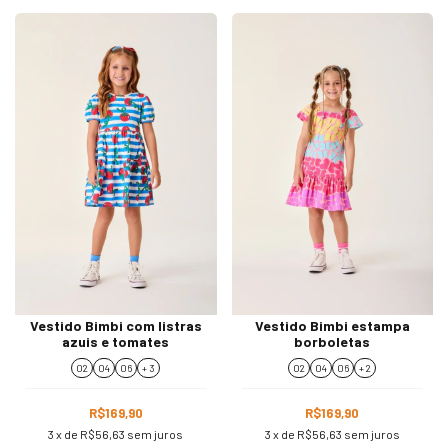
Vestido Bimbi com listras
Vestido Bimbi estampa
azuis e tomates
borboletas
02
04
06
+ 3
02
04
06
+ 2
R$169,90
R$169,90
3
x de
R$56,63
sem juros
3
x de
R$56,63
sem juros