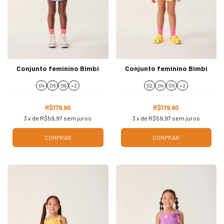
Conjunto feminino Bimbi
Conjunto feminino Bimbi
04
06
08
+ 2
02
04
06
+ 2
R$179,90
R$179,90
3
x de
R$59,97
sem juros
3
x de
R$59,97
sem juros
COMPRAR
COMPRAR