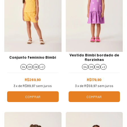
Vestido Bimbi bordado de
Conjunto feminino Bimbi
florzinhas
04
06
08
+ 2
04
06
08
+ 2
R$269,90
R$179,90
3
x de
R$89,97
sem juros
3
x de
R$59,97
sem juros
COMPRAR
COMPRAR