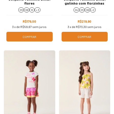
flores
gatinho com florzinhas
06
08
10
+ 3
04
06
08
+ 2
R$179,00
R$219,90
3
x de
R$59,67
sem juros
3
x de
R$73,30
sem juros
COMPRAR
COMPRAR