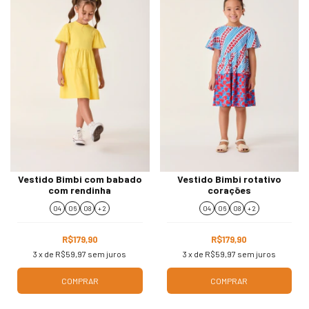
Vestido Bimbi com babado
Vestido Bimbi rotativo
com rendinha
corações
04
06
08
+ 2
04
06
08
+ 2
R$179,90
R$179,90
3
x de
R$59,97
sem juros
3
x de
R$59,97
sem juros
COMPRAR
COMPRAR