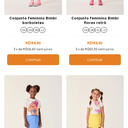
Conjunto feminino Bimbi
Conjunto feminino Bimbi
borboletas
flores retrô
04
06
08
+ 2
06
08
10
+ 2
R$169,90
R$189,90
3
x de
R$56,63
sem juros
3
x de
R$63,30
sem juros
COMPRAR
COMPRAR