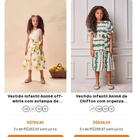
Vestido infantil Animê off-
Vestido infantil Animê de
white com estampa de
Chiffon com organza
limão siciliano
bordada
06
08
10
12
06
08
10
12
R$789,90
R$899,00
3
x de
R$263,30
sem juros
3
x de
R$299,67
sem juros