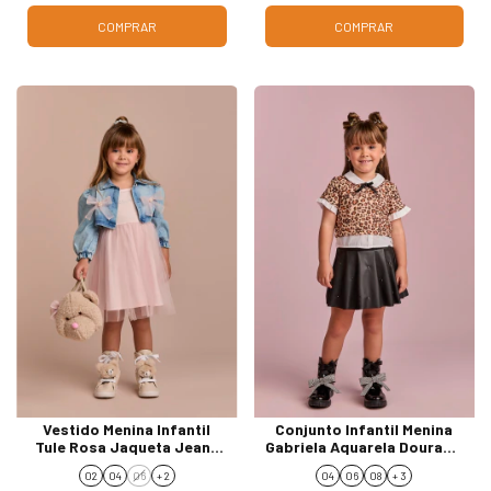
COMPRAR
COMPRAR
Vestido Menina Infantil
Conjunto Infantil Menina
Tule Rosa Jaqueta Jeans
Gabriela Aquarela Dourado
Gabriela Aquarela 261032
261017
02
04
06
+ 2
04
06
08
+ 3