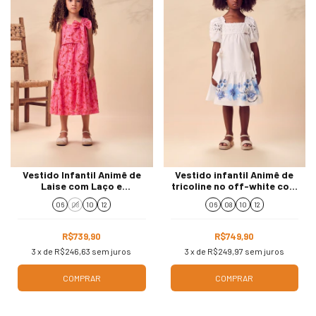
Vestido Infantil Animê de
Vestido infantil Animê de
Laise com Laço e
tricoline no off-white com
delicados bordados
flores azuis
06
08
10
12
06
08
10
12
vazados
R$739,90
R$749,90
3
x de
R$246,63
sem juros
3
x de
R$249,97
sem juros
COMPRAR
COMPRAR