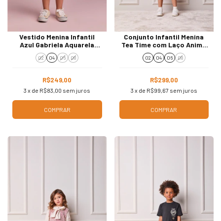
Vestido Menina Infantil
Conjunto Infantil Menina
Azul Gabriela Aquarela
Tea Time com Laço Animê
261025
P6527
02
04
06
08
02
04
06
08
R$249,00
R$299,00
3
x de
R$83,00
sem juros
3
x de
R$99,67
sem juros
COMPRAR
COMPRAR