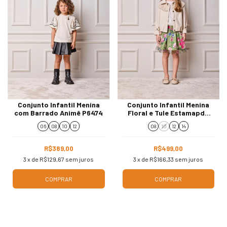
Conjunto Infantil Menina
Conjunto Infantil Menina
com Barrado Animê P6474
Floral e Tule Estamapdo
Animê N5735
06
08
10
12
08
10
12
14
R$389,00
R$499,00
3
x de
R$129,67
sem juros
3
x de
R$166,33
sem juros
COMPRAR
COMPRAR