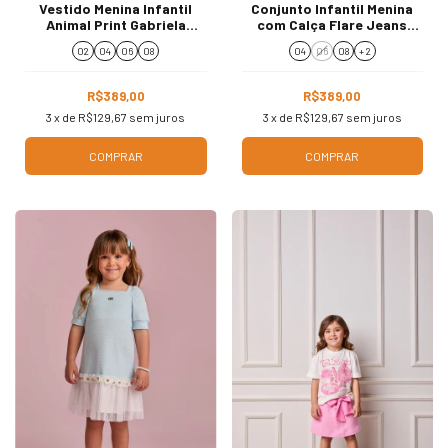
Vestido Menina Infantil
Conjunto Infantil Menina
Animal Print Gabriela
com Calça Flare Jeans
Aquarela 261006
Branco 261041
02
04
06
08
04
06
08
+ 2
R$389,00
R$389,00
3
x de
R$129,67
sem juros
3
x de
R$129,67
sem juros
COMPRAR
COMPRAR