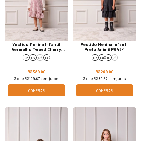
Vestido Menina Infantil
Vestido Menina Infantil
Vermelho Tweed Cherry
Preto Animê P6434
Gola Laço Animê P6431
02
04
06
08
06
08
10
12
R$389,00
R$269,00
3
x de
R$129,67
sem juros
3
x de
R$89,67
sem juros
COMPRAR
COMPRAR