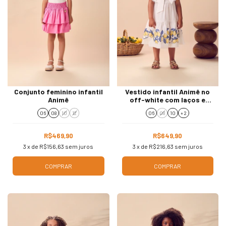
Conjunto feminino infantil
Vestido infantil Animê no
Animê
off-white com laços e
estampa lemons
06
08
10
12
06
08
10
+ 2
R$469,90
R$649,90
3
x de
R$156,63
sem juros
3
x de
R$216,63
sem juros
COMPRAR
COMPRAR