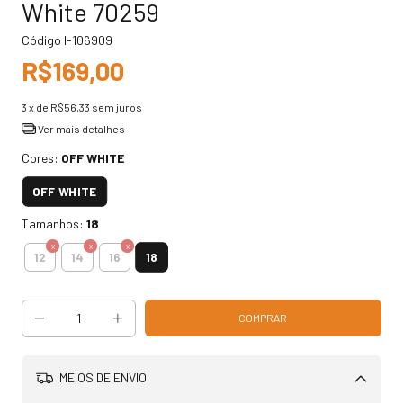
White 70259
Código
I-106909
R$169,00
3
x de
R$56,33
sem juros
Ver mais detalhes
Cores:
OFF WHITE
OFF WHITE
Tamanhos:
18
18
12
14
16
MEIOS DE ENVIO