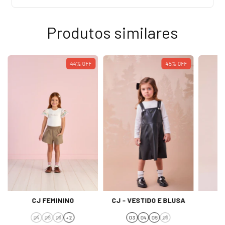
Produtos similares
44
%
OFF
45
%
OFF
CJ FEMININO
CJ - VESTIDO E BLUSA
04
06
08
+ 2
03
04
06
08