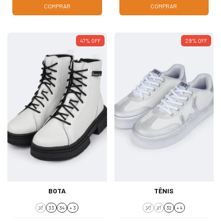
COMPRAR
COMPRAR
47
%
OFF
29
%
OFF
BOTA
TÊNIS
32
33
34
+ 3
30
31
32
+ 4