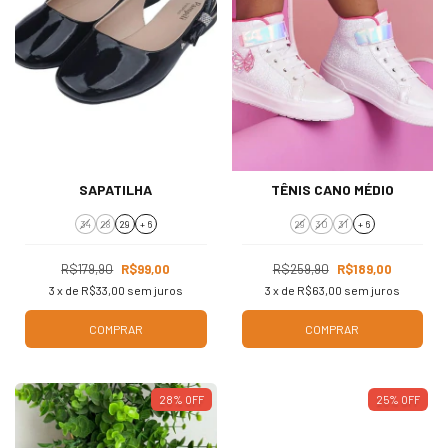
SAPATILHA
TÊNIS CANO MÉDIO
34
28
29
+ 6
29
30
31
+ 6
R$179,90
R$99,00
R$259,90
R$189,00
3
x de
R$33,00
sem juros
3
x de
R$63,00
sem juros
COMPRAR
COMPRAR
28
%
OFF
25
%
OFF