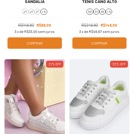
SANDÁLIA
TÊNIS CANO ALTO
25
26
27
+ 5
30
31
32
+ 6
R$149,90
R$99,00
R$249,90
R$149,00
3
x de
R$33,00
sem juros
3
x de
R$49,67
sem juros
COMPRAR
COMPRAR
21
%
OFF
32
%
OFF