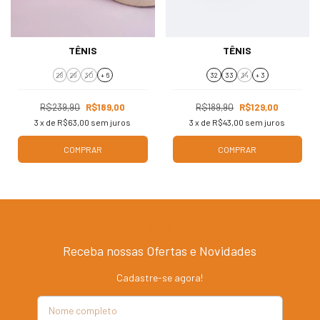
TÊNIS
TÊNIS
28
29
30
+ 6
32
33
34
+ 3
R$239,90
R$189,00
R$189,90
R$129,00
3
x de
R$63,00
sem juros
3
x de
R$43,00
sem juros
COMPRAR
COMPRAR
Receba nossas Ofertas e Novidades
Cadastre-se agora!