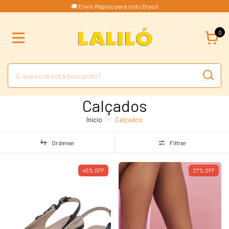
🚚 Envio Rápido para todo Brasil
0
Calçados
Início
Calçados
Ordenar
Filtrar
45
%
OFF
27
%
OFF