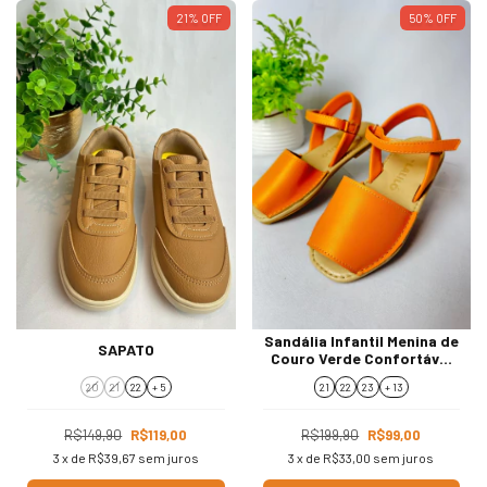
21
%
OFF
50
%
OFF
Sandália Infantil Menina de
SAPATO
Couro Verde Confortável
977.W
20
21
22
+ 5
21
22
23
+ 13
R$149,90
R$119,00
R$199,90
R$99,00
3
x de
R$39,67
sem juros
3
x de
R$33,00
sem juros