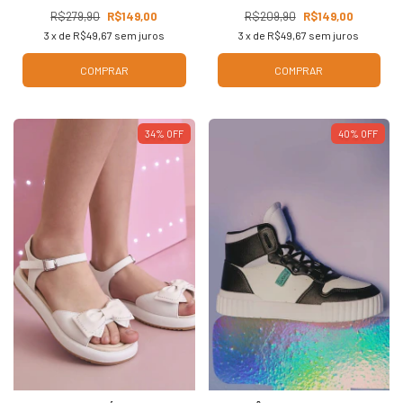
R$279,90
R$149,00
R$209,90
R$149,00
3
x de
R$49,67
sem juros
3
x de
R$49,67
sem juros
COMPRAR
COMPRAR
34
%
OFF
40
%
OFF