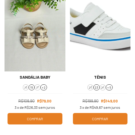
SANDÁLIA BABY
TÊNIS
16
15
17
+ 2
26
23
24
+ 5
R$109,90
R$79,00
R$199,90
R$149,00
3
x de
R$26,33
sem juros
3
x de
R$49,67
sem juros
COMPRAR
COMPRAR