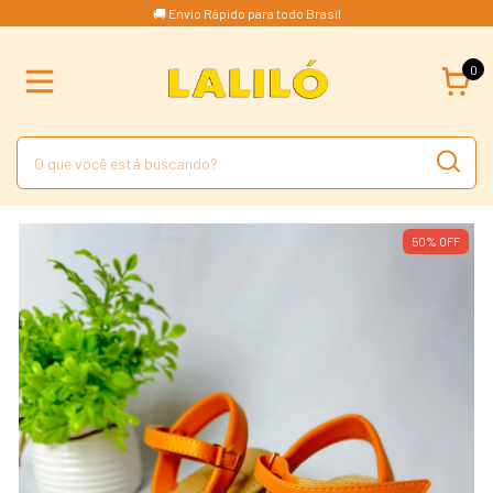
🚚 Envio Rápido para todo Brasil
0
50
%
OFF