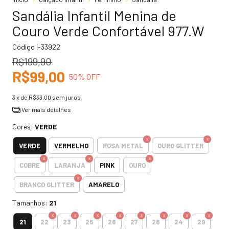
Sandália Infantil Menina de
Couro Verde Confortável 977.W
Código
I-33922
R$199,90
R$99,00
50
% OFF
3
x de
R$33,00
sem juros
Ver mais detalhes
Cores:
VERDE
VERDE
VERMELHO
ROSA METAL
OURO GLITTER
COBRE
LARANJA
PINK
OURO
BRANCO GLITTER
AMARELO
Tamanhos:
21
21
22
23
25
26
27
28
24
29