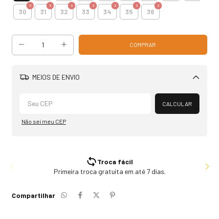
30
31
32
33
34
35
36
MEIOS DE ENVIO
Alterar CEP
CALCULAR
Não sei meu CEP
Troca fácil
Primeira troca gratuita em até 7 dias.
Compartilhar