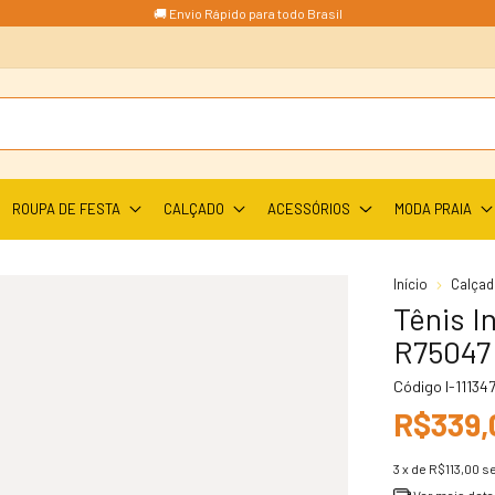
🚚 Envio Rápido para todo Brasil
ROUPA DE FESTA
CALÇADO
ACESSÓRIOS
MODA PRAIA
Início
Calçado
Tênis I
R75047
Código
I-11134
R$339,
3
x de
R$113,00
s
Ver mais deta