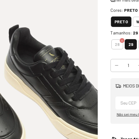
Cores:
PRETO
PRETO
W
Tamanhos:
29
29
28
MEIOS D
Não sei meu
Troca fác