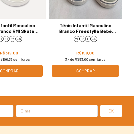
nfantil Masculino
Tênis Infantil Masculino
ranco RMI Skater
Branco Freestylle Bebê
R75098
Menino 259044
0
31
32
+ 6
21
17
18
+ 4
R$319,00
R$159,00
$106,33
sem juros
3
x de
R$53,00
sem juros
COMPRAR
COMPRAR