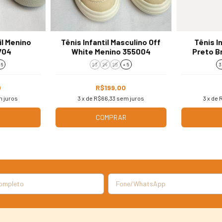
il Menino
Tênis Infantil Masculino Off
Tênis I
704
White Menino 355004
Preto B
 6
23
24
25
+ 5
3
0
R$199,00
 juros
3
x de
R$66,33
sem juros
3
x de
R
R
COMPRAR