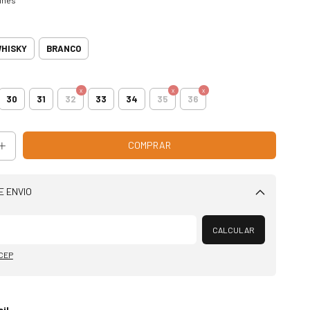
HISKY
BRANCO
30
31
32
33
34
35
36
E ENVIO
Alterar CEP
CALCULAR
 CEP
il