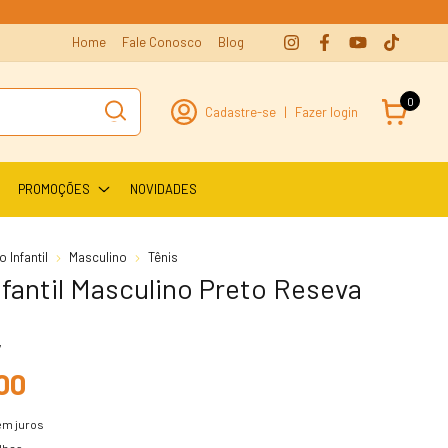
Home
Fale Conosco
Blog
0
Cadastre-se
|
Fazer login
PROMOÇÕES
NOVIDADES
 Infantil
Masculino
Tênis
nfantil Masculino Preto Reseva
7
00
em juros
lhes