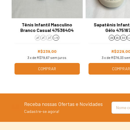
Tênis Infantil Masculino
Sapatênis Infant
Branco Casual 47536404
Gêlo 47516
28
29
30
+ 6
28
29
30
+
R$239,00
R$229,0
3
x de
R$79,67
sem juros
3
x de
R$76,33
sem
COMPRAR
COMPRA
Receba nossas Ofertas e Novidades
Cadastre-se agora!