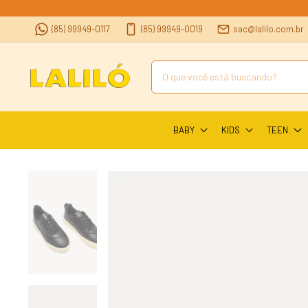
(85) 99949-0117
(85) 99949-0019
sac@lalilo.com.br
BABY
KIDS
TEEN