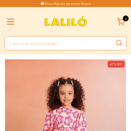
🚚 Envio Rápido para todo Brasil
0
47
%
OFF