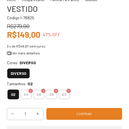
VESTIDO
Código
I-78825
R$279,90
R$149,00
47
% OFF
3
x de
R$49,67
sem juros
Ver mais detalhes
Cores:
DIVERSO
DIVERSO
Tamanhos:
02
02
04
06
08
03