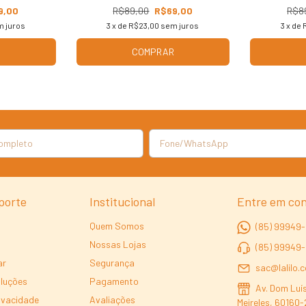
9,00
R$89,00
R$69,00
R$8
 juros
3
x de
R$23,00
sem juros
3
x de
R
COMPRAR
porte
Institucional
Entre em co
Quem Somos
(85) 99949-
Nossas Lojas
(85) 99949
ar
Segurança
sac@lalilo.
oluções
Pagamento
Av. Dom Luís
rivacidade
Avaliações
Meireles, 60160-