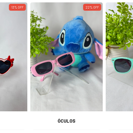
13
%
OFF
22
%
OFF
ÓCULOS