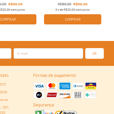
9,00
R$69,00
R$89,00
R$69,00
R$23,00
sem juros
3
x de
R$23,00
sem juros
COMPRAR
COMPRAR
ntato
Formas de pagamento
0117
-0019
com.br
Segurança
, 1137,
230,