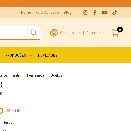
Home
Fale Conosco
Blog
0
Cadastre-se
|
Fazer login
PROMOÇÕES
NOVIDADES
rios Infantis
Femininos
Óculos
S
78
0
22
% OFF
m juros
lhes