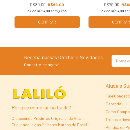
R$89,00
R$69,00
R$79,00
R$6
3
x de
R$23,00
sem juros
3
x de
R$23,00
sem
COMPRAR
COMPRA
Receba nossas Ofertas e Novidades
Cadastre-se agora!
Ajuda e Su
Fale Conosco
Garantia
Por que comprar na Laliló?
Como Compr
Oferecemos Produtos Originais, de Alta
Trocas e Dev
Qualidade, e das Melhores Marcas do Brasil.
Política de P