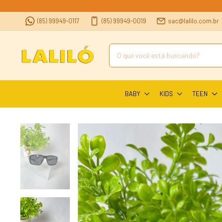
(85) 99949-0117
(85) 99949-0019
sac@lalilo.com.br
BABY
KIDS
TEEN