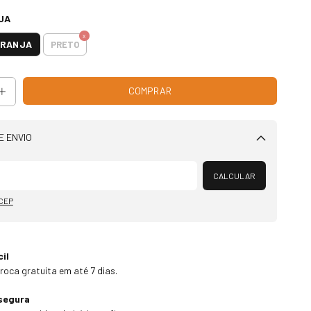
JA
ARANJA
PRETO
E ENVIO
Alterar CEP
CALCULAR
 CEP
il
troca gratuita em até 7 dias.
segura