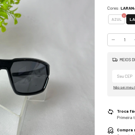
Cores:
LARAN
L
AZUL
MEIOS D
Não sei meu
Troca fác
Primeira 
Compra 