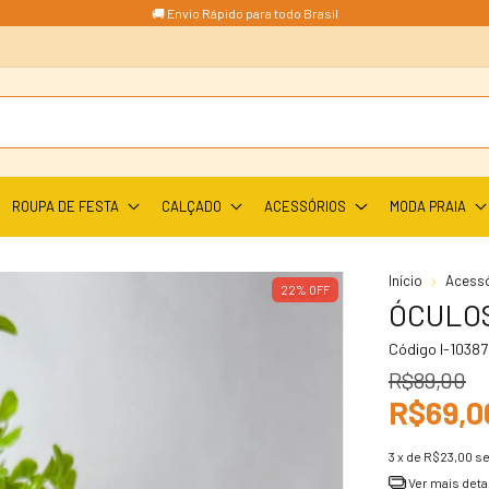
🚚 Envio Rápido para todo Brasil
ROUPA DE FESTA
CALÇADO
ACESSÓRIOS
MODA PRAIA
Início
Acessó
22
%
OFF
ÓCULO
Código
I-1038
R$89,00
R$69,0
3
x de
R$23,00
se
Ver mais deta