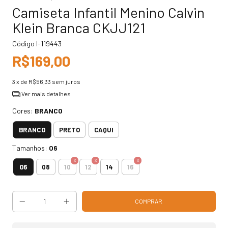
Camiseta Infantil Menino Calvin
Klein Branca CKJJ121
Código
I-119443
R$169,00
3
x de
R$56,33
sem juros
Ver mais detalhes
Cores:
BRANCO
BRANCO
PRETO
CAQUI
Tamanhos:
06
06
08
10
12
14
16