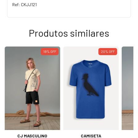
Ref: CKJJ121
Produtos similares
19
%
OFF
20
%
OFF
CJ MASCULINO
CAMISETA
C