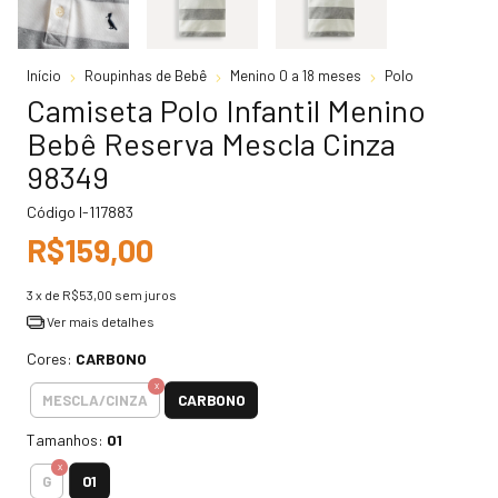
Início
Roupinhas de Bebê
Menino 0 a 18 meses
Polo
Camiseta Polo Infantil Menino
Bebê Reserva Mescla Cinza
98349
Código
I-117883
R$159,00
3
x de
R$53,00
sem juros
Ver mais detalhes
Cores:
CARBONO
CARBONO
MESCLA/CINZA
Tamanhos:
01
01
G