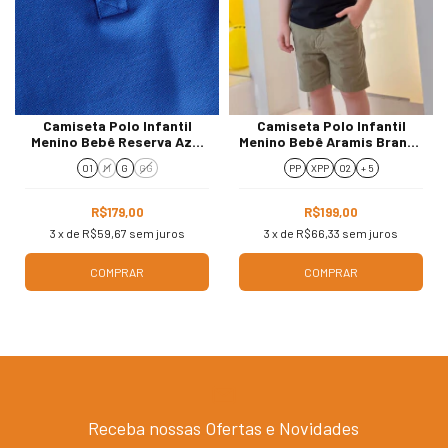
Camiseta Polo Infantil
Camiseta Polo Infantil
Menino Bebê Reserva Azul
Menino Bebê Aramis Branca
51283
PO130002
01
M
G
GG
PP
XPP
02
+ 5
R$179,00
R$199,00
3
x de
R$59,67
sem juros
3
x de
R$66,33
sem juros
COMPRAR
COMPRAR
Receba nossas Ofertas e Novidades