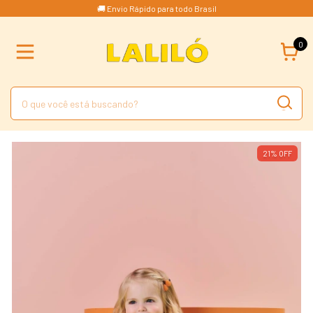
🚚 Envio Rápido para todo Brasil
0
21
%
OFF