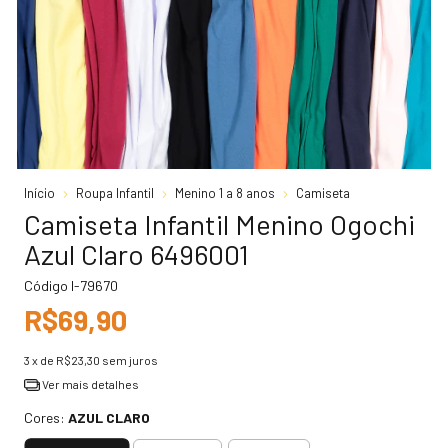
Início
Roupa Infantil
Menino 1 a 8 anos
Camiseta
Camiseta Infantil Menino Ogochi
Azul Claro 6496001
Código
I-79670
R$69,90
3
x de
R$23,30
sem juros
Ver mais detalhes
Cores:
AZUL CLARO