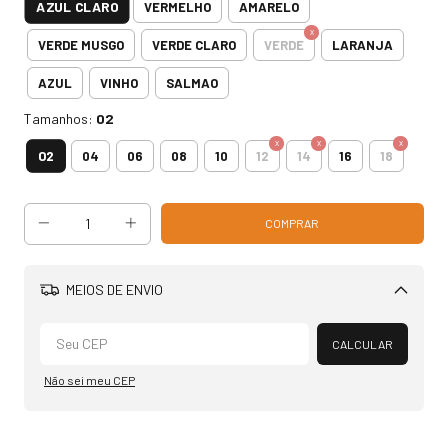
AZUL CLARO
VERMELHO
AMARELO
VERDE MUSGO
VERDE CLARO
VERDE
LARANJA
AZUL
VINHO
SALMAO
Tamanhos:
02
02
04
06
08
10
12
14
16
18
MEIOS DE ENVIO
Alterar CEP
CALCULAR
Não sei meu CEP