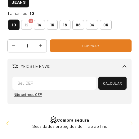
JEANS
Tamanhos:
10
10
12
14
16
18
08
04
06
MEIOS DE ENVIO
Alterar CEP
CALCULAR
Não sei meu CEP
Compra segura
Seus dados protegidos do início ao fim.