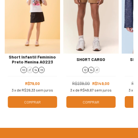
Short Infantil Feminino
SHORT CARGO
SHO
Preto Menina A0223
10
12
14
16
12
14
18
R$79,00
R$239,00
R$149,00
R$2
3
x de
R$26,33
sem juros
3
x de
R$49,67
sem juros
3
x d
COMPRAR
COMPRAR