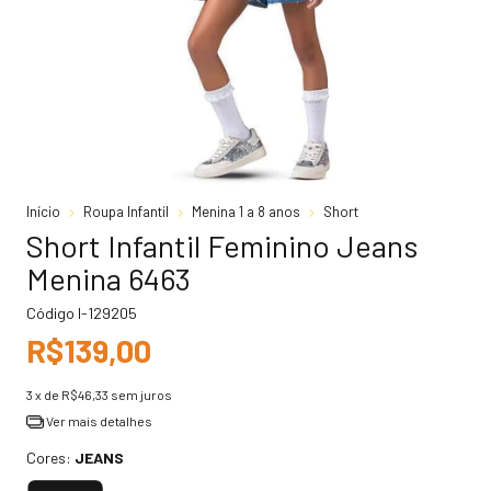
Início
Roupa Infantil
Menina 1 a 8 anos
Short
Short Infantil Feminino Jeans
Menina 6463
Código
I-129205
R$139,00
3
x de
R$46,33
sem juros
Ver mais detalhes
Cores:
JEANS