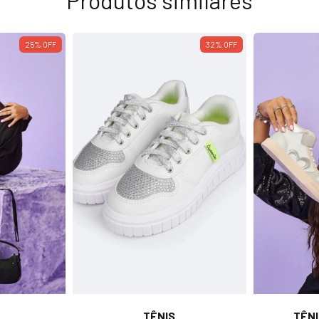
Produtos similares
25
%
OFF
32
%
OFF
TÊNIS
TÊNI