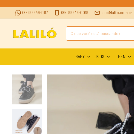
(85) 99949-0117
(85) 99949-0019
sac@lalilo.com.br
BABY
KIDS
TEEN