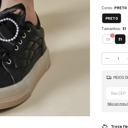
Cores:
PRETO
PRETO
Tamanhos:
31
31
30
MEIOS D
Não sei meu
Troca fác