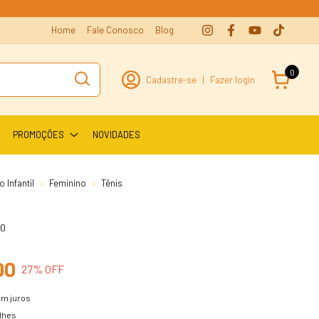
Home
Fale Conosco
Blog
0
Cadastre-se
|
Fazer login
PROMOÇÕES
NOVIDADES
 Infantil
Feminino
Tênis
50
00
27
% OFF
m juros
lhes