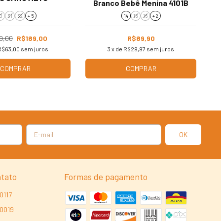
Branco Bebê Menina 4101B
0
31
32
+ 5
14
15
16
+ 2
9,00
R$189,00
R$89,90
R$63,00
sem juros
3
x de
R$29,97
sem juros
COMPRAR
COMPRAR
ntato
Formas de pagamento
0117
-0019