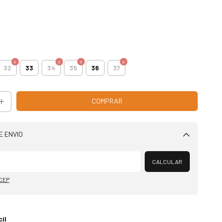
32
33
34
35
36
37
E ENVIO
Alterar CEP
CALCULAR
 CEP
il