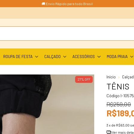
🚚 Envio Rápido para todo Brasil
ROUPA DE FESTA
CALÇADO
ACESSÓRIOS
MODA PRAIA
Início
Calçado
27
%
OFF
TÊNIS
Código
I-1057
R$259,00
R$189,
3
x de
R$63,00
se
Ver mais deta