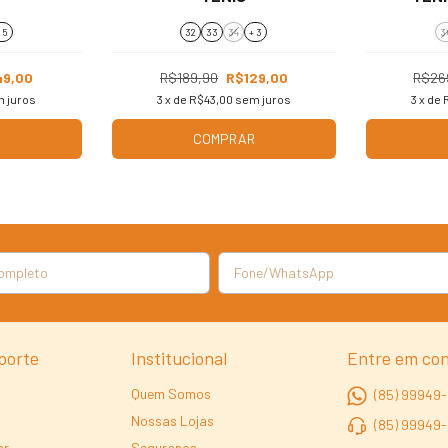
 5
32
33
34
+ 3
3
49,00
R$189,90
R$129,00
R$26
 juros
3
x de
R$43,00
sem juros
3
x de
R
COMPRAR
porte
Institucional
Entre em co
Quem Somos
(85) 99949-
Nossas Lojas
(85) 99949
ar
Segurança