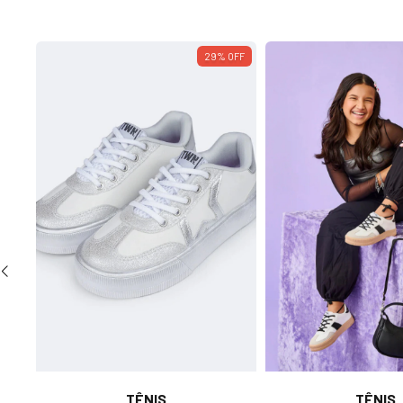
29
%
OFF
f
TÊNIS
TÊNIS