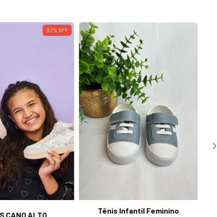
30
%
OFF
Tênis Infantil Feminino
S CANO ALTO