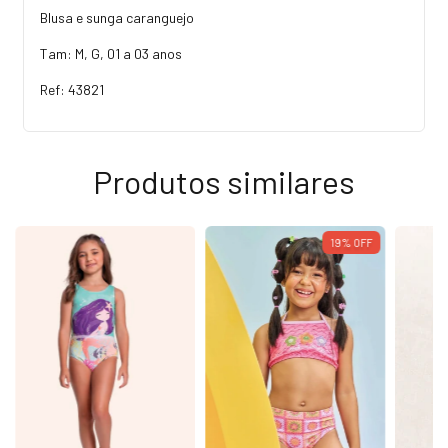
Blusa e sunga caranguejo
Tam: M, G, 01 a 03 anos
Ref: 43821
Produtos similares
19
%
OFF