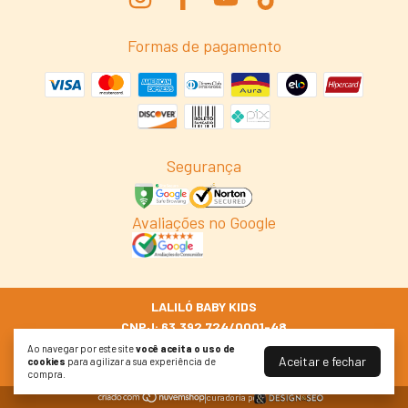
Formas de pagamento
Segurança
Avaliações no Google
LALILÓ BABY KIDS
CNPJ: 63.392.724/0001-48
© 2026 Lalilo.com.br
Ao navegar por este site
você aceita o uso de
Aceitar e fechar
cookies
para agilizar a sua experiência de
Todos os Direitos Reservados
compra.
curadoria por