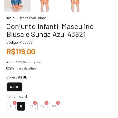
Início
Moda Praia Infantil
Conjunto Infantil Masculino
Blusa e Sunga Azul 43821
Código
I-105278
R$119,00
3
x de
R$39,67
sem juros
Ver mais detalhes
Cores:
AZUL
AZUL
Tamanhos:
G
G
M
01
02
03