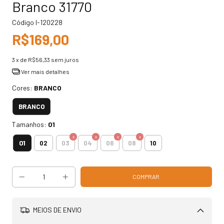
Branco 31770
Código
I-120228
R$169,00
3
x de
R$56,33
sem juros
Ver mais detalhes
Cores:
BRANCO
BRANCO
Tamanhos:
01
01
02
03
04
06
08
10
MEIOS DE ENVIO