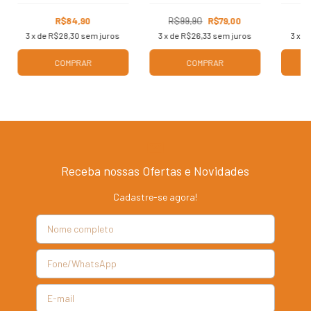
R$84,90
R$99,90
R$79,00
3
x de
R$28,30
sem juros
3
x de
R$26,33
sem juros
3
x d
COMPRAR
COMPRAR
Receba nossas Ofertas e Novidades
Cadastre-se agora!