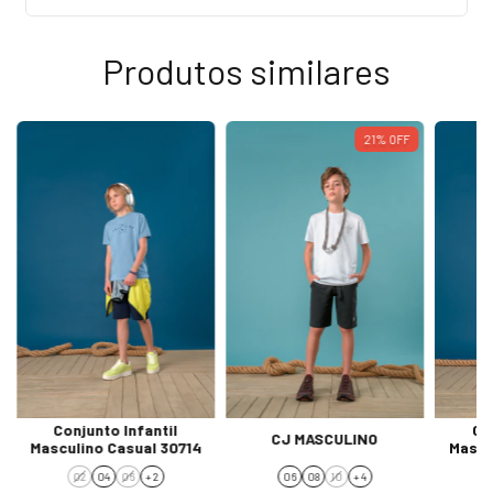
Produtos similares
21
%
OFF
Conjunto Infantil
Co
CJ MASCULINO
Masculino Casual 30714
Mascu
02
04
06
+ 2
06
08
10
+ 4