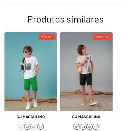
Produtos similares
21
%
OFF
28
%
OFF
CJ MASCULINO
CJ MASCULINO
C
01
02
03
+ 4
04
06
08
+ 4