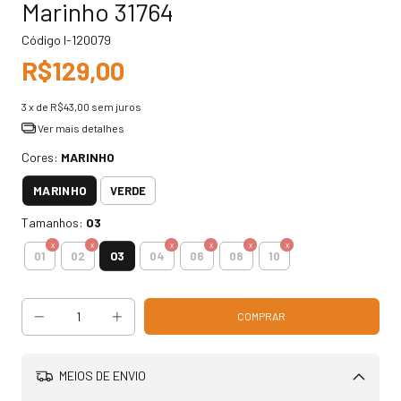
Marinho 31764
Código
I-120079
R$129,00
3
x de
R$43,00
sem juros
Ver mais detalhes
Cores:
MARINHO
MARINHO
VERDE
Tamanhos:
03
03
01
02
04
06
08
10
MEIOS DE ENVIO