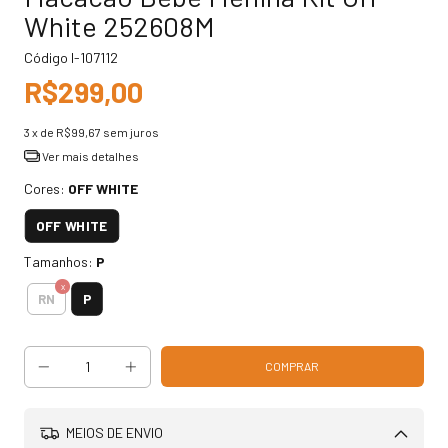
White 252608M
Código
I-107112
R$299,00
3
x de
R$99,67
sem juros
Ver mais detalhes
Cores:
OFF WHITE
OFF WHITE
Tamanhos:
P
P
RN
MEIOS DE ENVIO