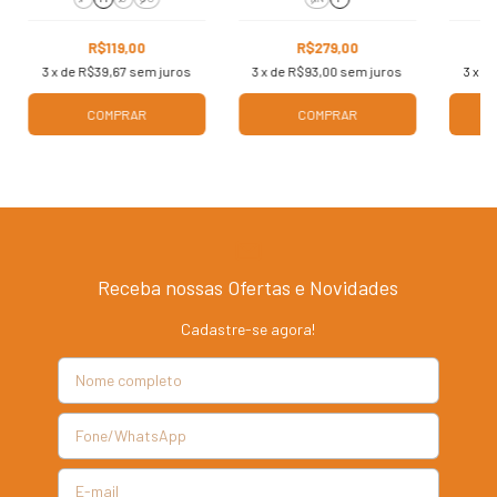
R$119,00
R$279,00
3
x de
R$39,67
sem juros
3
x de
R$93,00
sem juros
3
x d
COMPRAR
COMPRAR
Receba nossas Ofertas e Novidades
Cadastre-se agora!