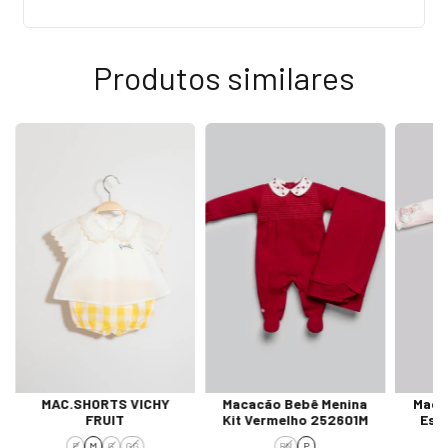
Produtos similares
MAC.SHORTS VICHY
Macacão Bebê Menina
Maca
FRUIT
Kit Vermelho 252601M
Est
P
M
G
GG
RN
P