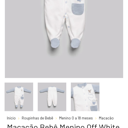
Início
Roupinhas de Bebê
Menino 0 a 18 meses
Macacão
Macacão Bebê Menino Off White