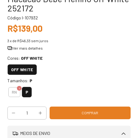
252172
Código
I-107932
R$139,00
3
x de
R$46,33
sem juros
Ver mais detalhes
Cores:
OFF WHITE
OFF WHITE
Tamanhos:
P
P
RN
MEIOS DE ENVIO