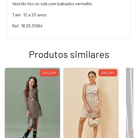
Vestido liso no tule com babados vermelho
Tam: 12 a 20 anos
Ref: 18.25.31064
Produtos similares
20
%
OFF
28
%
OFF