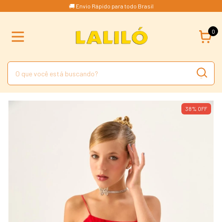
🚚 Envio Rápido para todo Brasil
0
38
%
OFF