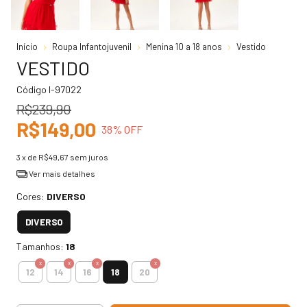
Início
Roupa Infantojuvenil
Menina 10 a 18 anos
Vestido
VESTIDO
Código
I-97022
R$239,90
R$149,00
38
% OFF
3
x de
R$49,67
sem juros
Ver mais detalhes
Cores:
DIVERSO
DIVERSO
Tamanhos:
18
18
12
14
16
20