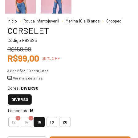
Início
Roupa Infantojuvenil
Menina 10 a 18 anos
Cropped
CORSELET
Código
I-92626
R$159,90
R$99,00
38
% OFF
3
x de
R$33,00
sem juros
Ver mais detalhes
Cores:
DIVERSO
DIVERSO
Tamanhos:
16
16
12
14
18
20