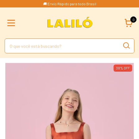
🚚 Envio Rápido para todo Brasil
0
38
%
OFF