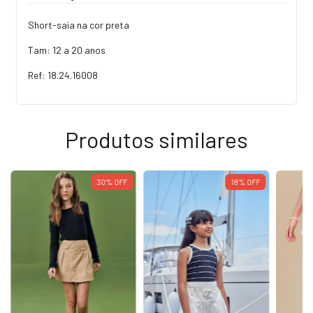
Short-saia na cor preta
Tam: 12 a 20 anos
Ref: 18.24.16008
Produtos similares
30
%
OFF
18
%
OFF