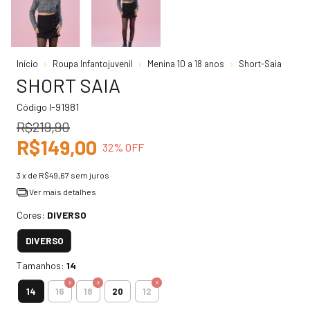
Início
Roupa Infantojuvenil
Menina 10 a 18 anos
Short-Saia
SHORT SAIA
Código
I-91981
R$219,90
R$149,00
32
% OFF
3
x de
R$49,67
sem juros
Ver mais detalhes
Cores:
DIVERSO
DIVERSO
Tamanhos:
14
14
16
18
20
12