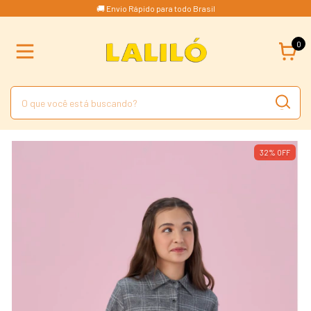
🚚 Envio Rápido para todo Brasil
0
32
%
OFF