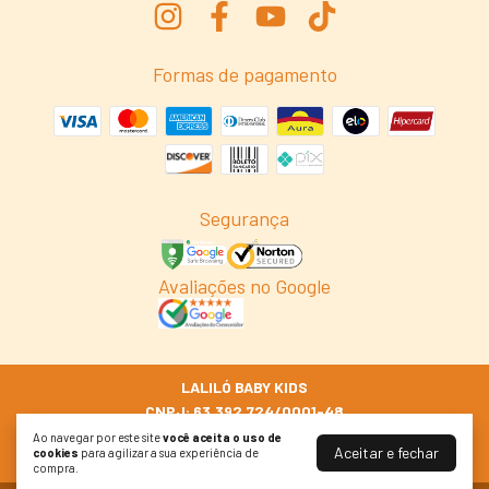
Formas de pagamento
Segurança
Avaliações no Google
LALILÓ BABY KIDS
CNPJ: 63.392.724/0001-48
© 2026 Lalilo.com.br
Ao navegar por este site
você aceita o uso de
Aceitar e fechar
cookies
para agilizar a sua experiência de
Todos os Direitos Reservados
compra.