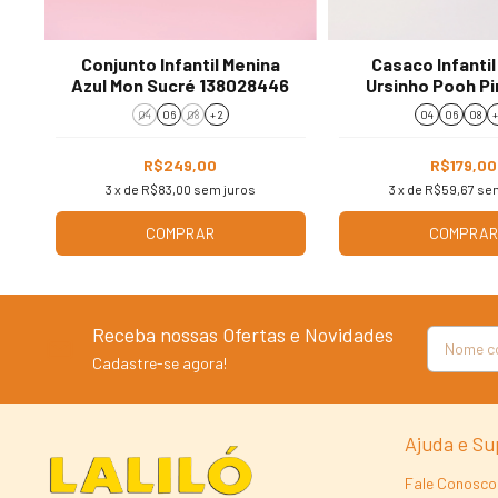
Conjunto Infantil Menina
Casaco Infantil
Azul Mon Sucré 138028446
Ursinho Pooh Pi
FA521
04
06
08
+ 2
04
06
08
+
R$249,00
R$179,00
3
x de
R$83,00
sem juros
3
x de
R$59,67
sem
COMPRAR
COMPRA
Receba nossas Ofertas e Novidades
Cadastre-se agora!
Ajuda e Su
Fale Conosco