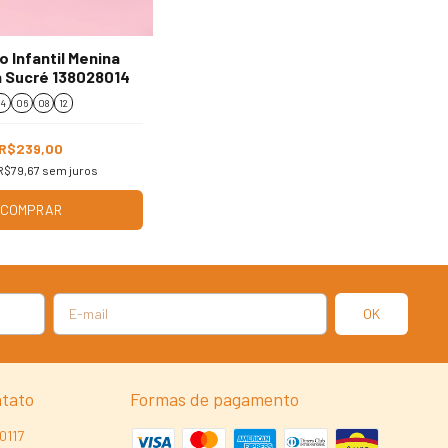
o Infantil Menina
 Sucré 138028014
4
06
08
12
R$239,00
R$79,67
sem juros
COMPRAR
ntato
Formas de pagamento
0117