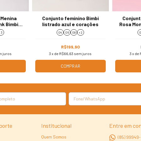
 Menina
Conjunto feminino Bimbi
Conjunt
nk Bimbi
listrado azul e corações
Rosa Mon
 3
04
06
08
+ 2
0
R$199,90
 juros
3
x de
R$66,63
sem juros
3
x de
R
COMPRAR
porte
Institucional
Entre em co
Quem Somos
(85) 99949-