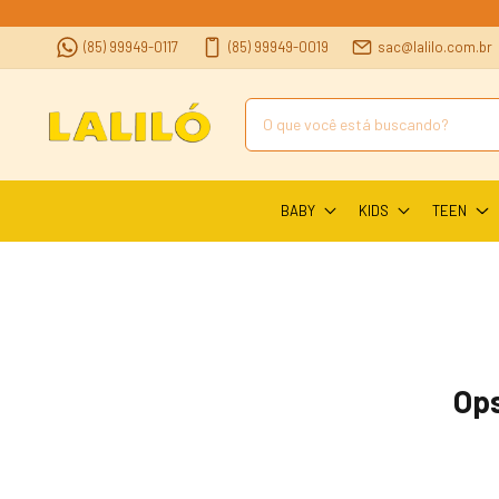
(85) 99949-0117
(85) 99949-0019
sac@lalilo.com.br
BABY
KIDS
TEEN
Ops