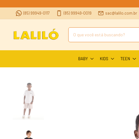
(85) 99949-0117
(85) 99949-0019
sac@lalilo.com.br
BABY
KIDS
TEEN