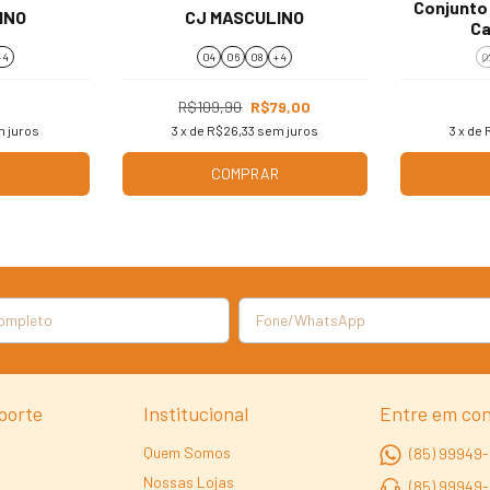
Conjunto 
INO
CJ MASCULINO
Ca
 4
04
06
08
+ 4
0
R$109,90
R$79,00
 juros
3
x de
R$26,33
sem juros
3
x de
R
COMPRAR
porte
Institucional
Entre em co
Quem Somos
(85) 99949-
Nossas Lojas
(85) 99949