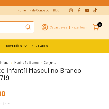
Home
Fale Conosco
Blog
0
Cadastre-se
|
Fazer login
PROMOÇÕES
NOVIDADES
nfantil
Menino 1 a 8 anos
Conjunto
o Infantil Masculino Branco
719
8
00
m juros
lhes