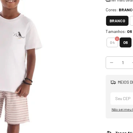
Cores:
BRANC
BRANCO
Tamanhos:
06
06
04
MEIOS D
Não sei meu
Troca fác