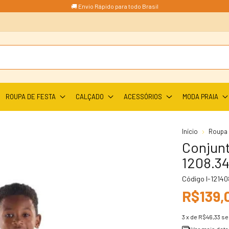
🚚 Envio Rápido para todo Brasil
ROUPA DE FESTA
CALÇADO
ACESSÓRIOS
MODA PRAIA
Início
Roupa I
Conjunt
1208.34
Código
I-12140
R$139,
3
x de
R$46,33
se
Ver mais deta