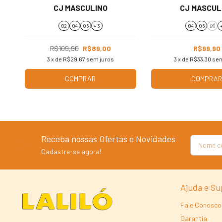
CJ MASCULINO
CJ MASCUL
02
04
06
+ 3
04
06
08
+
R$109,90
R$89,00
R$99,90
3
x de
R$29,67
sem juros
3
x de
R$33,30
sem
COMPRAR
COMPRA
Receba nossas Ofertas e Novidades
Cadastre-se agora!
Ajuda e Su
Fale Conosco
Garantia