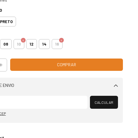
O
PRETO
08
10
12
14
16
E ENVIO
Alterar CEP
CALCULAR
 CEP
il