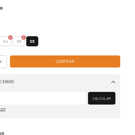
SO
03
04
08
E ENVIO
Alterar CEP
CALCULAR
 CEP
il