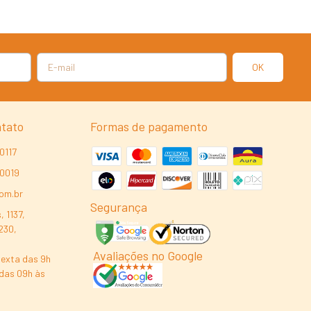
ntato
Formas de pagamento
0117
-0019
com.br
Segurança
, 1137,
230,
Avaliações no Google
exta das 9h
das 09h às