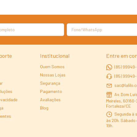
porte
Institucional
Entre em co
Quem Somos
(85) 99949-
Nossas Lojas
(85) 99949
ar
Segurança
sac@lalilo.
oluções
Pagamento
Av. Dom Luís
rivacidade
Avaliações
Meireles, 60160-
Fortaleza/CE
ga
Blog
Segunda à s
uentes
às 20h. Sábado 
19h.