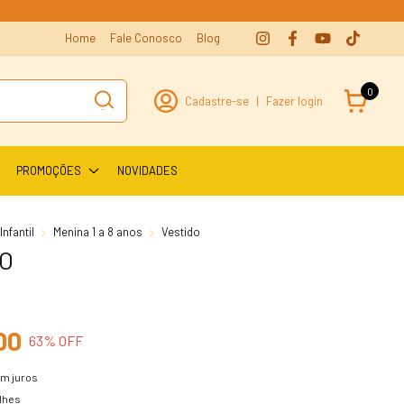
Home
Fale Conosco
Blog
0
Cadastre-se
|
Fazer login
PROMOÇÕES
NOVIDADES
nfantil
Menina 1 a 8 anos
Vestido
O
0
00
63
% OFF
m juros
lhes