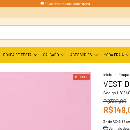
🚚 Envio Rápido para todo Brasil
ROUPA DE FESTA
CALÇADO
ACESSÓRIOS
MODA PRAIA
Início
Roupa I
63
%
OFF
VESTID
Código
I-8164
R$399,90
R$149,
3
x de
R$49,67
se
Ver mais deta