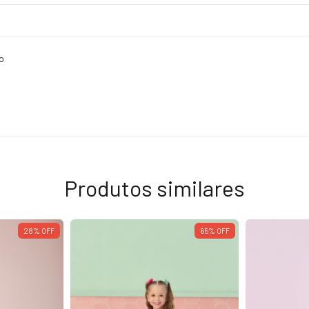
o
Produtos similares
28
%
OFF
65
%
OFF