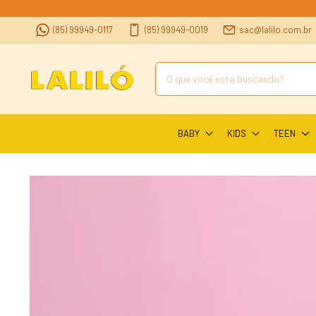
(85) 99949-0117
(85) 99949-0019
sac@lalilo.com.br
BABY
KIDS
TEEN