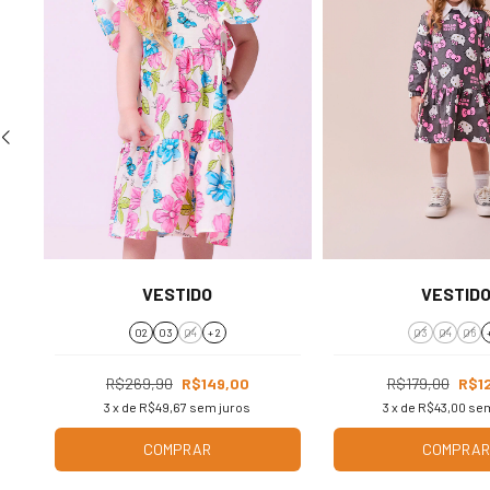
VESTIDO
VESTID
02
03
04
+ 2
03
04
06
R$269,90
R$149,00
R$179,00
R$1
3
x de
R$49,67
sem juros
3
x de
R$43,00
sem
COMPRAR
COMPRA