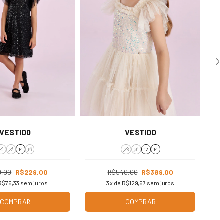
VESTIDO
VESTIDO
10
12
14
16
08
10
12
14
9,00
R$229,00
R$549,00
R$389,00
R$76,33
sem juros
3
x de
R$129,67
sem juros
COMPRAR
COMPRAR