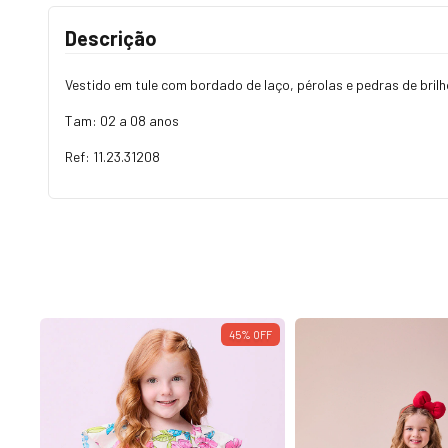
Descrição
Vestido em tule com bordado de laço, pérolas e pedras de brilh
Tam: 02 a 08 anos
Ref: 11.23.31208
OFF
45
%
OFF