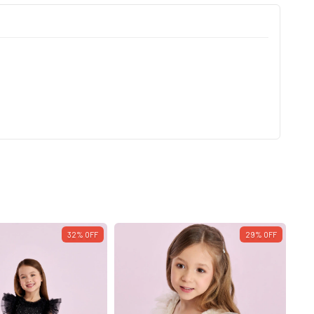
32
%
OFF
29
%
OFF