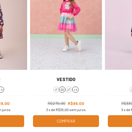
O
VESTIDO
+ 4
12
02
03
+ 4
29,00
R$279,90
R$99,00
R$33
 juros
3
x de
R$33,00
sem juros
3
x de
R
COMPRAR