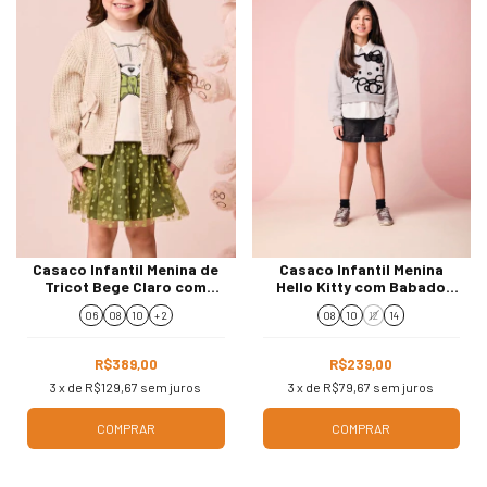
Casaco Infantil Menina de
Casaco Infantil Menina
Tricot Bege Claro com
Hello Kitty com Babado
Lacinhos Momi J7052
Momi H6716
06
08
10
+ 2
08
10
12
14
R$389,00
R$239,00
3
x de
R$129,67
sem juros
3
x de
R$79,67
sem juros
COMPRAR
COMPRAR