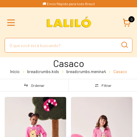
🚚 Envio Rápido para todo Brasil
0
Casaco
Início
breadcrumbs.kids
breadcrumbs.menina4
Casaco
Ordenar
Filtrar