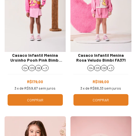
Casaco Infantil Menina
Casaco Infantil Menina
Ursinho Pooh Pink Bimbi
Rosa Veludo Bimbi FA371
FA521
04
06
08
+ 3
04
06
08
+ 3
R$179,00
R$199,00
3
x de
R$59,67
sem juros
3
x de
R$66,33
sem juros
COMPRAR
COMPRAR